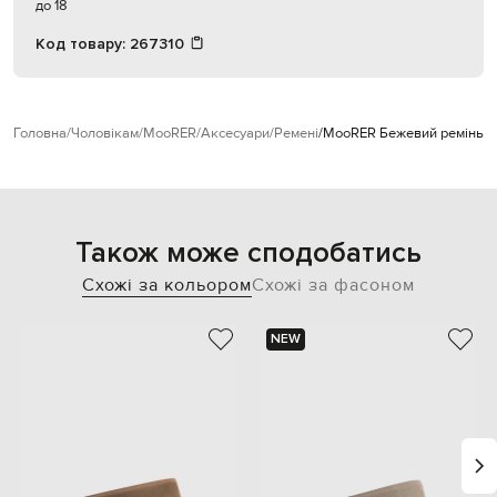
до 18
Код товару:
267310
Головна
Чоловікам
MooRER
Аксесуари
Ремені
MooRER Бежевий ремінь G
Також може сподобатись
Схожі за кольором
Схожі за фасоном
NEW