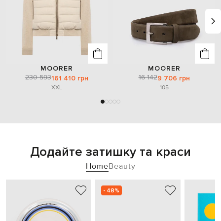
MOORER
MOORER
230 593
16 142
161 410 грн
9 706 грн
XXL
105
Додайте затишку та краси
Home
Beauty
- 48%