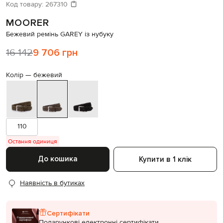
Давайте підберемо щось ще
Код товару:
267310
MOORER
Схожі товари
Бежевий ремінь GAREY із нубуку
16 142
9 706 грн
Колір —
бежевий
110
Остання одиниця
До кошика
Купити в 1 клік
Наявність в бутиках
Сертифікати
Подарункові електронні сертифікати