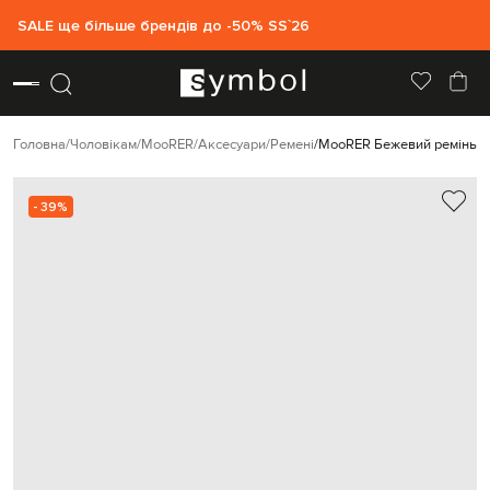
SALE ще більше брендів до -50% SS`26
Головна
Чоловікам
MooRER
Аксесуари
Ремені
MooRER Бежевий ремінь G
- 39%