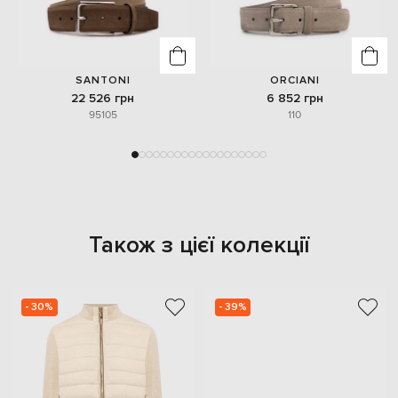
SANTONI
ORCIANI
22 526 грн
6 852 грн
95
105
110
Також з цієї колекції
- 30%
- 39%