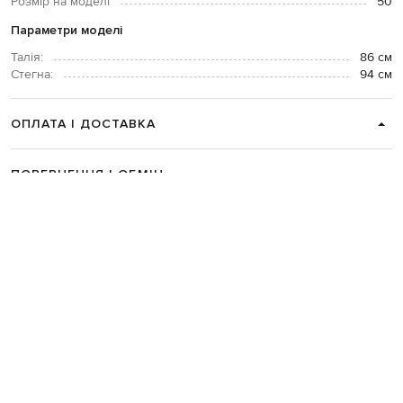
Розмір на моделі
50
Параметри моделі
Талія:
86 см
Стегна:
94 см
ОПЛАТА І ДОСТАВКА
ПОВЕРНЕННЯ І ОБМІН
ЗВʼЯЗАТИСЯ З НАМИ
Telegram
+38 044 365 94 94
Графік роботи колцентру:
Пн-Пт з 9 до 21, Сб з 10 до 19, Нд з 10
до 18
Код товару:
331522