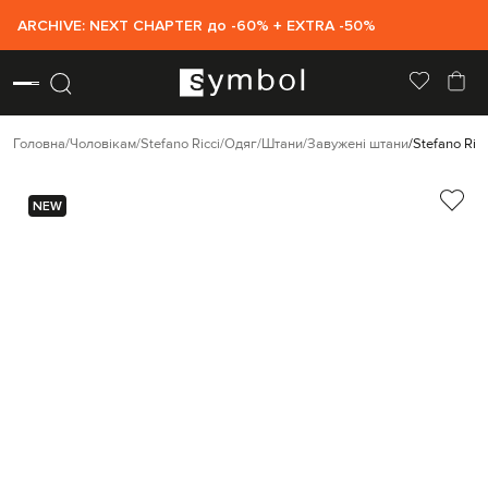
ARCHIVE: NEXT CHAPTER до -60% + EXTRA -50%
Головна
Чоловікам
Stefano Ricci
Одяг
Штани
Завужені штани
Stefano Ric
NEW