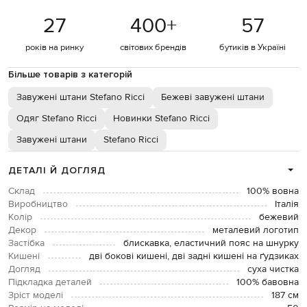
27
400
+
57
років на ринку
світових брендів
бутиків в Україні
Більше товарів з категорій
Завужені штани Stefano Ricci
Бежеві завужені штани
Одяг Stefano Ricci
Новинки Stefano Ricci
Завужені штани
Stefano Ricci
ДЕТАЛІ Й ДОГЛЯД
Склад
100% вовна
Виробництво
Італія
Колір
бежевий
Декор
металевий логотип
Застібка
блискавка, еластичний пояс на шнурку
Кишені
дві бокові кишені, дві задні кишені на ґудзиках
Догляд
суха чистка
Підкладка деталей
100% бавовна
Зріст моделі
187 см