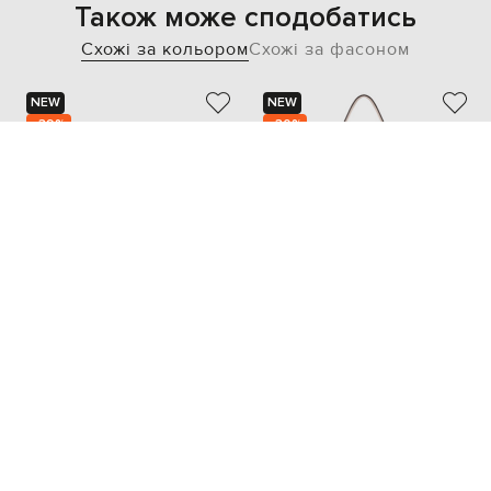
Також може сподобатись
Схожі за кольором
Схожі за фасоном
NEW
NEW
- 39%
- 30%
GIANNI CHIARINI
GIANNI NOTARO
18 148
15 666
10 910 грн
10 961 грн
one size
one size