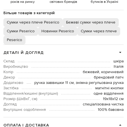
років на ринку
світових брендів
бутиків в Україні
Більше товарів з категорій
Сумки через плече Peserico
Бежеві сумки через плече
Сумки Peserico
Новинки Peserico
Сумки через плече
Peserico
ДЕТАЛІ Й ДОГЛЯД
Склад
шкіра
Виробництво
Італія
Колір
бежевий, коричневий
Декор
брендовий патч
Додатково
ручка заввишки 11 см, знімна регульована ручка
Застібка
магнітні кнопки
Відділення/кишені (внутрішні)
одне відділення
Розмір (ШхВхГ, см)
19х18х12 см
Догляд
спеціалізована чистка
Внутрішнє оздоблення
100% бавовна
ОПЛАТА І ДОСТАВКА