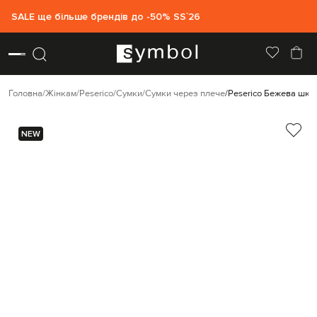
SALE ще більше брендів до -50% SS`26
Головна
Жінкам
Peserico
Сумки
Сумки через плече
Peserico Бежева шкі
NEW