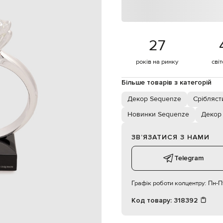
суха чистка
27
років на ринку
сві
Більше товарів з категорій
Декор Sequenze
Срібляст
Новинки Sequenze
Декор
ЗВʼЯЗАТИСЯ З НАМИ
Telegram
Графік роботи колцентру:
Пн-Пт
Код товару:
318392