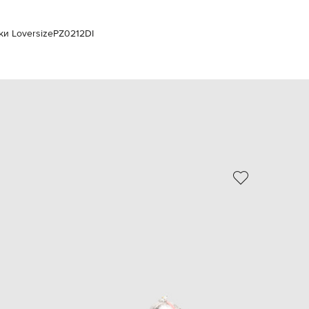
EUR
Slovakia
€
ки Loversize
PZ0212DI
EUR
Slovenia
€
EUR
Spain
€
EUR
Sweden
€
UAH
Ukraine
₴
EUR
Other
€