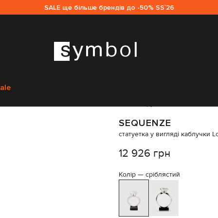
SALE ще більше брендів до -50% SS`26
enze
Предмети інтер'єру
Декор
Sequenze статуетка у вигляді каблуч
ale
Код товару:
318392
SEQUENZE
статуетка у вигляді каблучки L
12 926 грн
Колір —
сріблястий