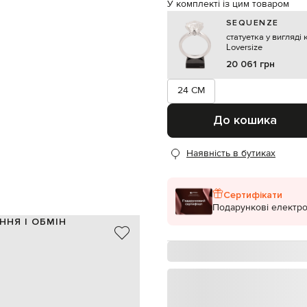
У комплекті із цим товаром
SEQUENZE
статуетка у вигляді
Loversize
20 061 грн
24 CM
До кошика
Наявність в бутиках
Сертифікати
Подарункові електро
ННЯ І ОБМІН
інші матеріали
Італія
сріблястий, прозорий, чорний
принт логотипа
висота 24 см, ширина - 17,5 см