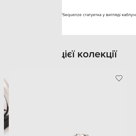
enze
Предмети інтер'єру
Декор
Sequenze статуетка у вигляді каблуч
Також з цієї колекції