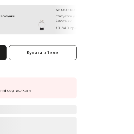
EUR
SEQUENZE
Denmark
€
 каблучки
статуетка у вигляді каблучки
Loversize
EUR
10 340 грн
Estonia
€
EUR
Finland
€
Купити в 1 клік
EUR
France
€
EUR
Germany
€
нні сертифікати
EUR
Greece
€
EUR
Hungary
€
EUR