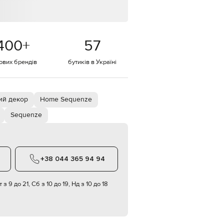
Italy
€
EUR
Latvia
€
400
+
57
EUR
тових брендів
бутиків в Україні
Lithuania
€
EUR
Luxembourg
€
ий декор
Home Sequenze
Sequenze
EUR
Netherlands
€
PLN
Poland
zł
+38 044 365 94 94
EUR
Portugal
 з 9 до 21, Сб з 10 до 19, Нд з 10 до 18
€
EUR
Romania
€