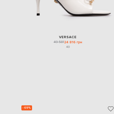
VERSACE
49 581
24 816 грн
40
- 69%