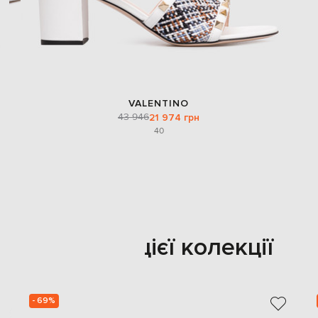
VALENTINO
43 946
21 974 грн
40
Також з цієї колекції
- 69%