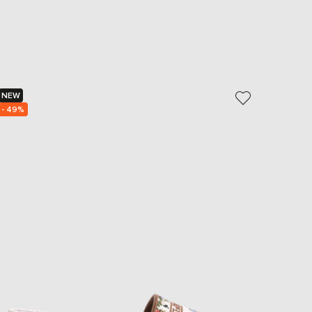
EUR
Slovakia
€
EUR
Slovenia
€
NEW
NEW
EUR
Spain
- 49%
- 49%
€
EUR
Sweden
€
UAH
Ukraine
₴
EUR
Other
€