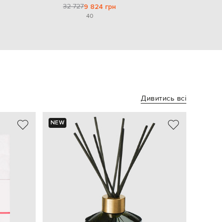
32 727
9 824 грн
40
Дивитись всі
NEW