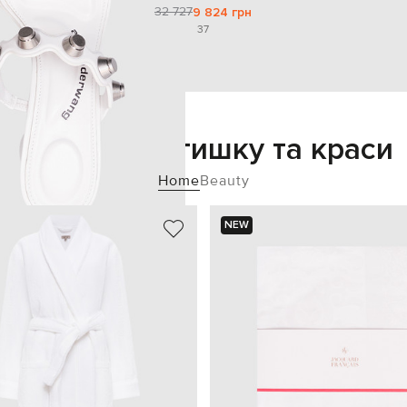
32 727
9 824 грн
37
Додайте затишку та краси
Home
Beauty
NEW