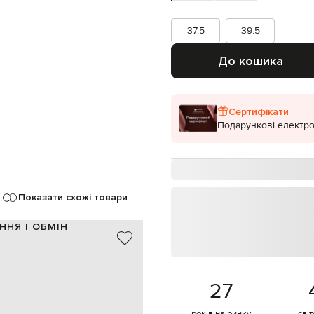
37.5
39.5
До кошика
Сертифікати
Подарункові електро
Показати схожі товари
ННЯ І ОБМІН
шкіра
білий
6,5 см
27
металеві заклепки
39,5
років на ринку
сві