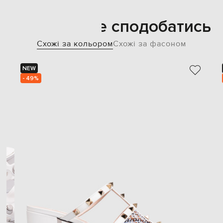
Також може сподобатись
Схожі за кольором
Схожі за фасоном
NEW
- 49%