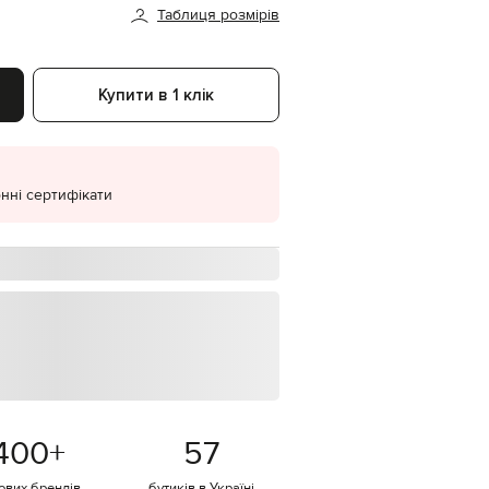
Таблиця розмірів
EUR
Denmark
€
Купити в 1 клік
EUR
Estonia
€
EUR
Finland
€
нні сертифікати
EUR
France
€
EUR
Germany
€
EUR
Greece
€
EUR
Hungary
400
+
57
€
EUR
тових брендів
бутиків в Україні