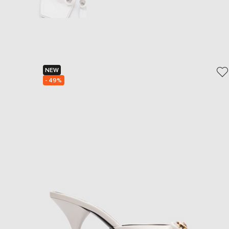
NEW
- 49%