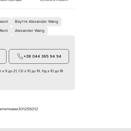
Italy
€
EUR
Latvia
 мюлі
Взуття Alexander Wang
€
Мюлі
Alexander Wang
EUR
Lithuania
€
EUR
Luxembourg
+38 044 365 94 94
€
EUR
 з 9 до 21, Сб з 10 до 19, Нд з 10 до 18
Netherlands
€
PLN
Poland
zł
EUR
Portugal
заклепками
30125S012
€
EUR
Romania
€