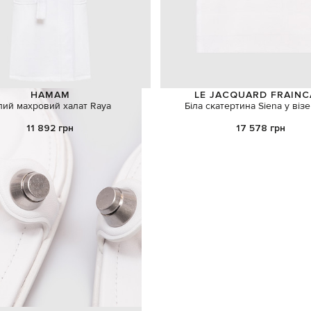
HAMAM
LE JACQUARD FRAINC
лий махровий халат Raya
Біла скатертина Siena у віз
11 892 грн
17 578 грн