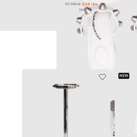
13 340
4 034 грн
S
M
NEW