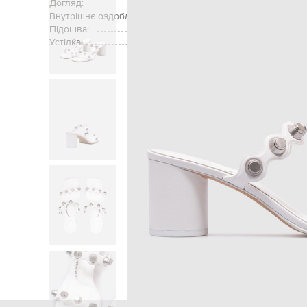
Догляд:
Внутрішнє оздоблення:
Підошва:
Устілка:
Головна
Жінкам
Ale