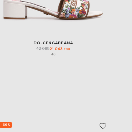
DOLCE&GABBANA
42 085
21 043 грн
40
- 69%
- 69%