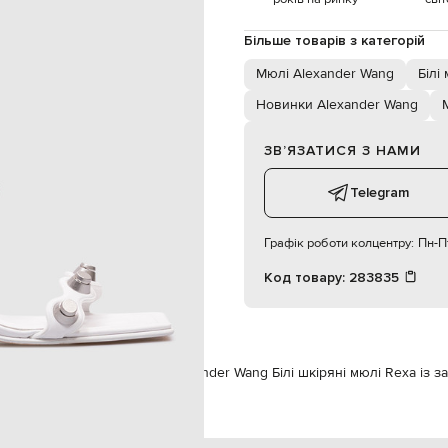
спеціалізована чистка
шкіра
Більше товарів з категорій
шкіра
шкіра
Мюлі Alexander Wang
Білі
Новинки Alexander Wang
ЗВʼЯЗАТИСЯ З НАМИ
Telegram
Графік роботи колцентру:
Пн-Пт
Код товару:
283835
xander Wang
Взуття
Мюлі
Alexander Wang Білі шкіряні мюлі Rexa із 