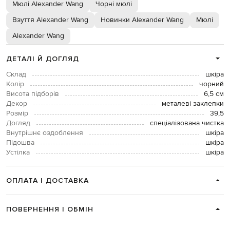
Мюлі Alexander Wang
Чорні мюлі
Взуття Alexander Wang
Новинки Alexander Wang
Мюлі
Alexander Wang
ДЕТАЛІ Й ДОГЛЯД
Склад
шкіра
Колір
чорний
Висота підборів
6,5 см
Декор
металеві заклепки
Розмір
39,5
Догляд
спеціалізована чистка
Внутрішнє оздоблення
шкіра
Підошва
шкіра
Устілка
шкіра
ОПЛАТА І ДОСТАВКА
ПОВЕРНЕННЯ І ОБМІН