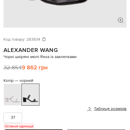
ШУКАЄТЕ НОВИЙ ОБРАЗ?
Давайте підберемо щось ще
Код товару:
283834
ALEXANDER WANG
Схожі товари
Чорні шкіряні мюлі Rexa із заклепками
32 854
9 862 грн
Колір —
чорний
Таблиця розмірів
37
Остання одиниця