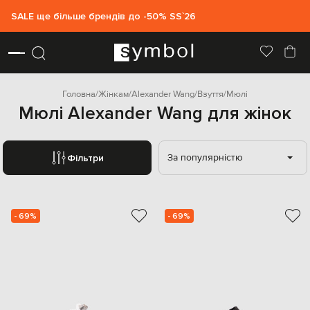
SALE ще більше брендів до -50% SS`26
Головна
Жінкам
Alexander Wang
Взуття
Мюлі
Мюлі Alexander Wang для жінок
За популярністю
Фільтри
- 69%
- 69%