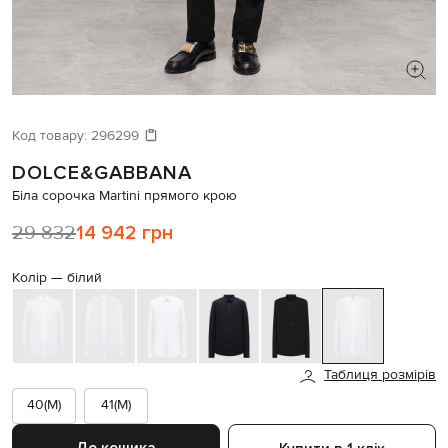
ШУКАЄТЕ НОВИЙ ОБРАЗ?
Давайте підберемо щось ще
Код товару:
296299
DOLCE&GABBANA
Схожі товари
Біла сорочка Martini прямого крою
29 832
14 942 грн
Колір —
білий
Таблиця розмірів
40(M)
41(M)