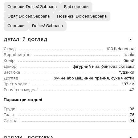
Сорочки Dolce&Gabbana
Білі сорочки
Одяг Dolce&Gabbana
Новинки Dolce&Gabbana
Сорочки
Dolce&Gabbana
ДЕТАЛІ Й ДОГЛЯД
Склад
100% бавовна
Виробництво
Італія
Колір
білий
Декор
фігурний низ, бантова складка
Застібка
ґудзики
Догляд
ручне або машинне прання, суха чистка
Зріст моделі
187 см
Розмір на моделі
42
Параметри моделі
Груди:
96
Талія:
76
Стегна:
94
ОПЛАТА І ДОСТАВКА