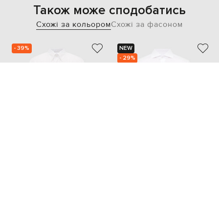
Також може сподобатись
Схожі за кольором
Схожі за фасоном
- 39%
NEW
- 29%
BRUNELLO CUCINELLI
PINI PARMA
32 107
10 238
19 285 грн
7 187 грн
M
XL
M
L