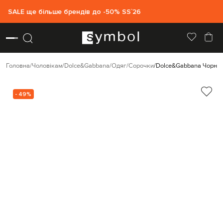
SALE ще більше брендів до -50% SS`26
Головна
Чоловікам
Dolce&Gabbana
Одяг
Сорочки
Dolce&Gabbana Чорна 
- 49%