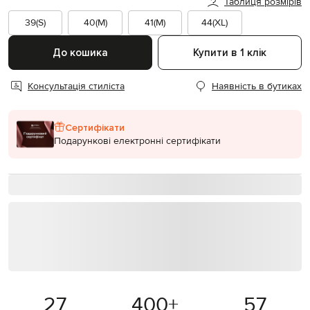
Таблиця розмірів
39(S)
40(M)
41(M)
44(XL)
До кошика
Купити в 1 клік
Консультація стиліста
Наявність в бутиках
Сертифікати
Подарункові електронні сертифікати
27
400
+
57