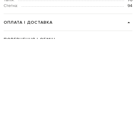
Талія:
76
Стегна:
94
ОПЛАТА І ДОСТАВКА
ПОВЕРНЕННЯ І ОБМІН
ЗВʼЯЗАТИСЯ З НАМИ
Telegram
+38 044 365 94 94
Графік роботи колцентру:
Пн-Пт з 9 до 21, Сб з 10 до 19, Нд з 10
до 18
Код товару:
296298
Головна
Чоловікам
Dolce&Gabbana
Одяг
Сорочки
Dolce&Gabbana Чорна 