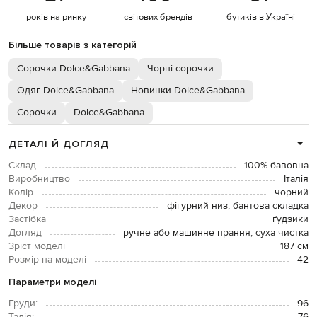
років на ринку
світових брендів
бутиків в Україні
Більше товарів з категорій
Сорочки Dolce&Gabbana
Чорні сорочки
Одяг Dolce&Gabbana
Новинки Dolce&Gabbana
Сорочки
Dolce&Gabbana
ДЕТАЛІ Й ДОГЛЯД
Склад
100% бавовна
Виробництво
Італія
Колір
чорний
Декор
фігурний низ, бантова складка
Застібка
ґудзики
Догляд
ручне або машинне прання, суха чистка
Зріст моделі
187 см
Розмір на моделі
42
Параметри моделі
Груди:
96