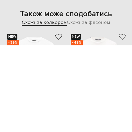
Також може сподобатись
Схожі за кольором
Схожі за фасоном
NEW
NEW
- 39%
- 49%
AMIRI
DOLCE&GABBANA
16 942
23 037
10 176 грн
11 519 грн
XXL
4XL