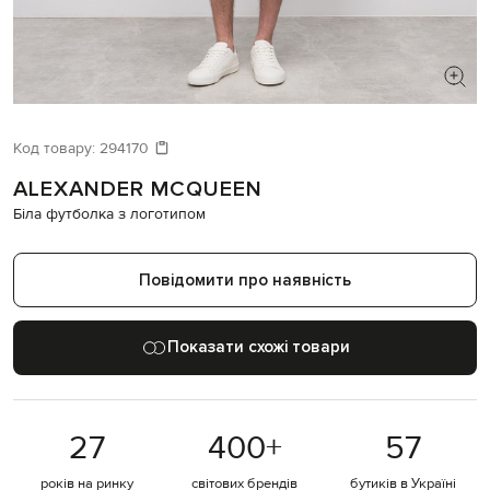
ШУКАЄТЕ НОВИЙ ОБРАЗ?
Давайте підберемо щось ще
Код товару:
294170
ALEXANDER MCQUEEN
Схожі товари
Біла футболка з логотипом
Повідомити про наявність
Показати схожі товари
27
400
+
57
років на ринку
світових брендів
бутиків в Україні