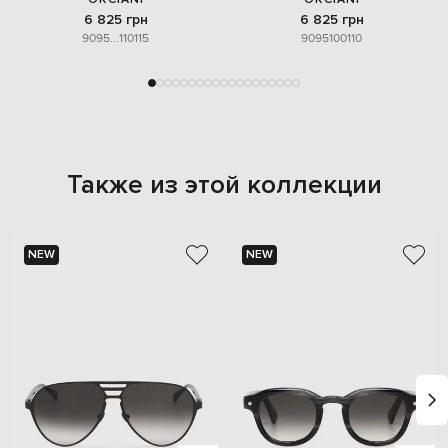
6 825 грн
6 825 грн
90
95
...
110
115
90
95
100
110
Также из этой коллекции
NEW
NEW