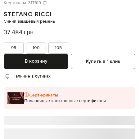
Давайте подберем что-то еще
Код товара:
317619
STEFANO RICCI
Похожие товары
Синий замшевый ремень
37 484 грн
95
100
105
В корзину
Купить в 1 клик
Наличие в бутиках
Сертификаты
Подарочные электронные сертификаты