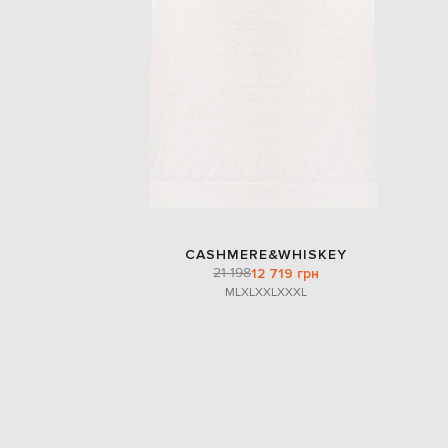
CASHMERE&WHISKEY
21 198
12 719 грн
M
L
XL
XXL
XXXL