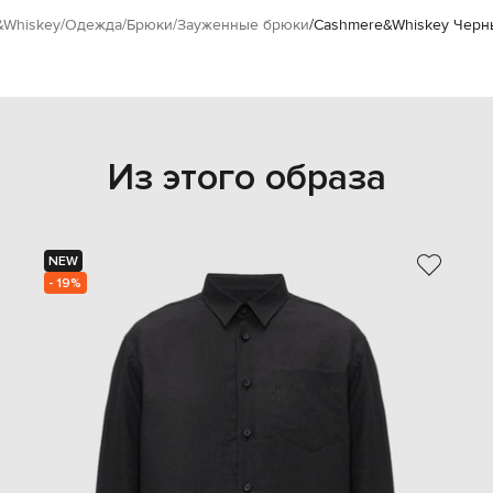
&Whiskey
Одежда
Брюки
Зауженные брюки
Cashmere&Whiskey Черн
Из этого образа
NEW
- 19%