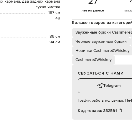
27
х кармана, два задних кармана
сухая чистка
лет на рынке
мир
187 см
48
Больше товаров из категори
Зауженные брюки Cashmere
86 см
Черные зауженные брюки
94 см
Новинки Cashmere&Whiskey
Cashmere&Whiskey
СВЯЗАТЬСЯ С НАМИ
Telegram
График работы колцентра:
Пн-П
Код товара:
332591