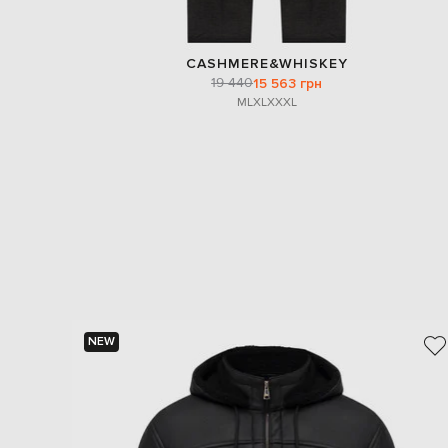
CASHMERE&WHISKEY
19 440
15 563 грн
M
L
XL
XXXL
NEW