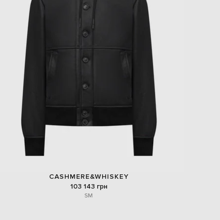
CASHMERE&WHISKEY
103 143 грн
S
M