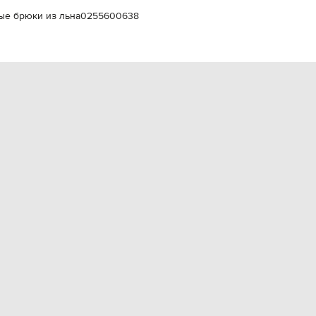
EUR
ые брюки из льна
0255600638
Slovakia
€
EUR
Slovenia
€
EUR
Spain
€
EUR
Sweden
€
UAH
Ukraine
₴
EUR
Other
€