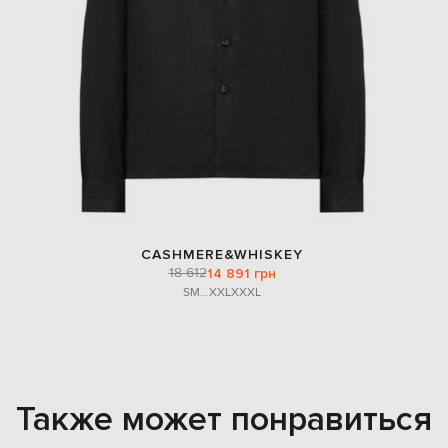
CASHMERE&WHISKEY
18 612
14 891 грн
S
M
...
XXL
XXXL
Также может понравиться