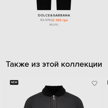
DOLCE&GABBANA
53 976
32 365 грн
M
L
XXL
Также из этой коллекции
NEW