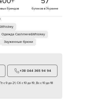
400
+
57
Italy
€
овых брендов
бутиков в Украине
EUR
Latvia
й
€
&Whiskey
EUR
Lithuania
€
Одежда Cashmere&Whiskey
Зауженные брюки
EUR
Luxembourg
€
EUR
Netherlands
€
+38 044 365 94 94
PLN
Poland
zł
т с 9 до 21, Сб с 10 до 19, Вс с 10 до 18
EUR
Portugal
€
EUR
Romania
€