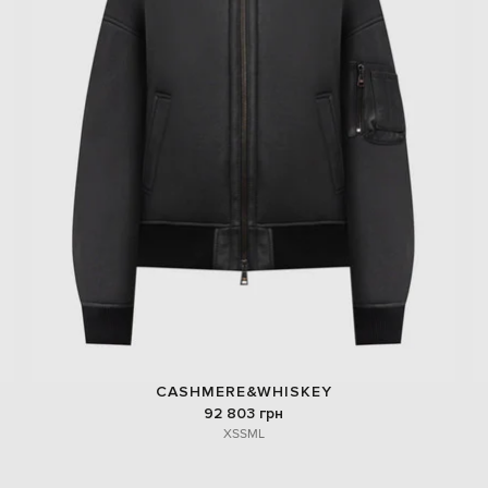
CASHMERE&WHISKEY
92 803 грн
XS
S
M
L