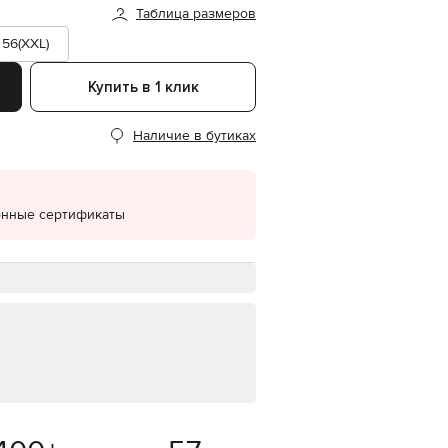
Таблица размеров
EUR
Denmark
56(XXL)
€
Купить в 1 клик
EUR
Estonia
€
Наличие в бутиках
EUR
Finland
€
EUR
онные сертификаты
France
€
EUR
Germany
€
EUR
Greece
€
EUR
Hungary
€
EUR