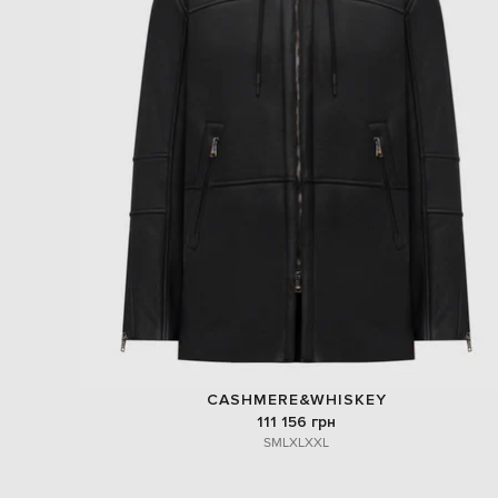
CASHMERE&WHISKEY
111 156 грн
S
M
L
XL
XXL