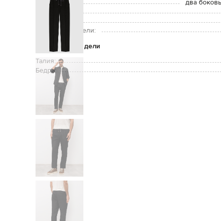
Карманы:
два боковы
Уход:
Рост модели:
Размер на модели:
Параметры модели
Талия:
Бедра: