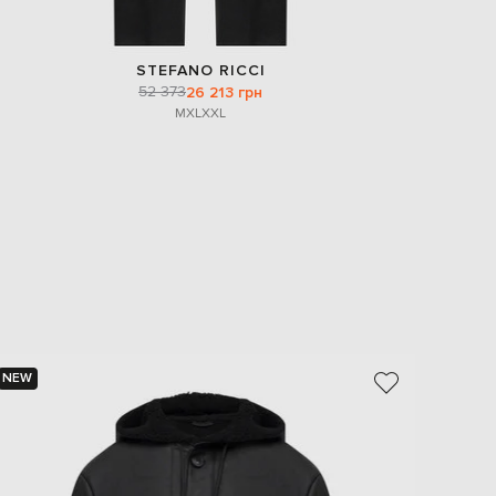
STEFANO RICCI
52 373
26 213 грн
M
XL
XXL
NEW
NEW