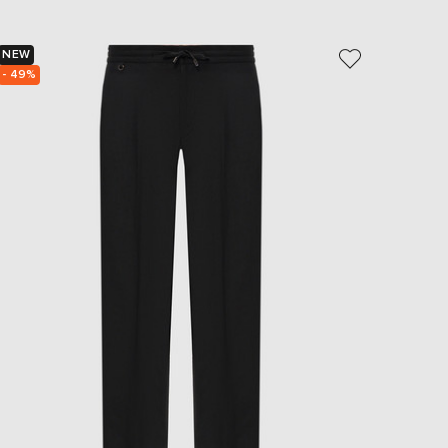
NEW
- 49%