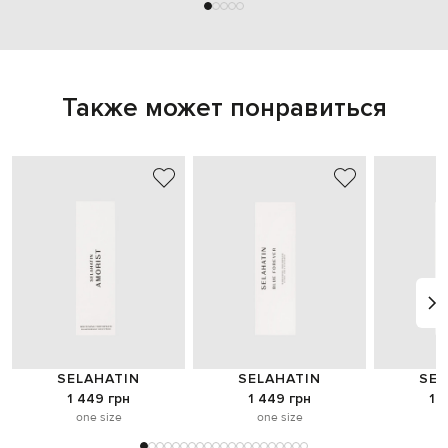
Также может понравиться
SELAHATIN
SELAHATIN
SEL
1 449 грн
1 449 грн
1 
one size
one size
o