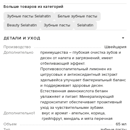
Больше товаров из категорий
Зубные пасты Selahatin
Белые зубные пасты
Beauty Selahatin
Зубные пасты
Selahatin
ДЕТАЛИ И УХОД
Производство
Швейцария
Дополнительно
преимущества – глубокая очистка зубов и
десен от налета и загрязнений, имеет
отбеливающий эффект.
Противовоспалительный лимонен из
цитрусовых и антиоксидантный экстракт
эдельвейса улучшает бактериальный баланс
и поддерживает здоровье десен.
Естественная аминокислота бетаин
увлажняет и питает. Минерализующий
гидроксипатит обеспечивает проактивный
уход за чувствительными зубами.
Дополнительно1
вкус и аромат - апельсин, корица,
грейпфрут, миндаль и мята перечная
Объем
65 мл
Тип
зубные пасты