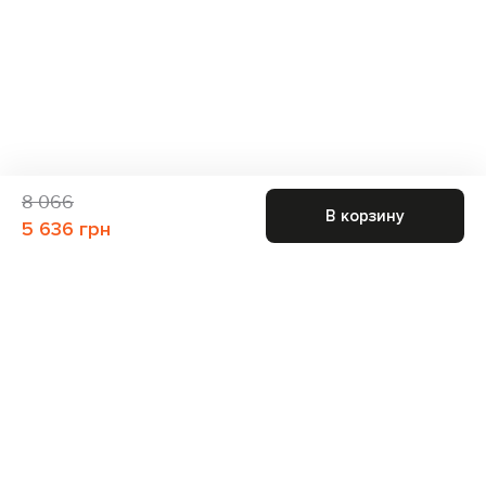
8 066
В корзину
5 636 грн
Присоединяйтесь к нам и получите доступ к
закрытым распродажам