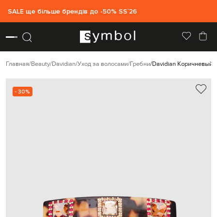
SALE ще більше брендів до -50% SS`26
Главная
Beauty
Davidian
Уход за волосами
Гребни
Davidian Коричневый г
- 30%