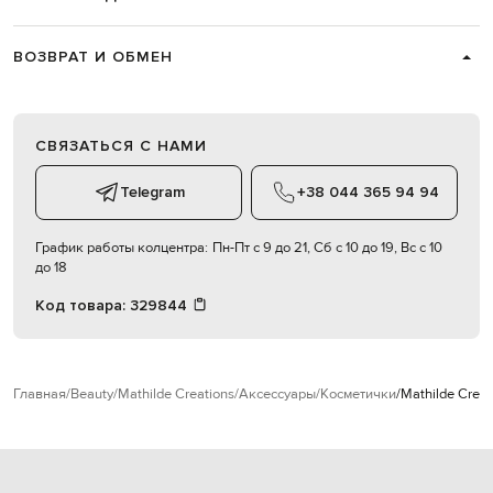
ВОЗВРАТ И ОБМЕН
СВЯЗАТЬСЯ С НАМИ
Telegram
+38 044 365 94 94
График работы колцентра:
Пн-Пт с 9 до 21, Сб с 10 до 19, Вс с 10
до 18
Код товара:
329844
Главная
Beauty
Mathilde Creations
Аксессуары
Косметички
Mathilde Crea