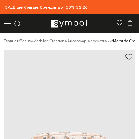
SALE ще більше брендів до -50% SS`26
Главная
Beauty
Mathilde Creations
Аксессуары
Косметички
Mathilde Crea