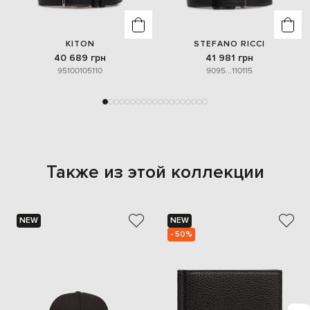
KITON
STEFANO RICCI
40 689 грн
41 981 грн
95
100
105
110
90
95
...
110
115
Также из этой коллекции
NEW
NEW
- 50%