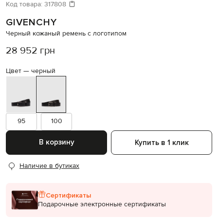
Давайте подберем что-то еще
Код товара:
317808
GIVENCHY
Похожие товары
Черный кожаный ремень с логотипом
28 952 грн
Цвет —
черный
95
100
В корзину
Купить в 1 клик
Наличие в бутиках
Сертификаты
Подарочные электронные сертификаты