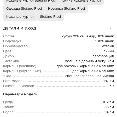
Кожаные куртки Stefano Ricci
Синие кожаные куртки
Одежда Stefano Ricci
Новинки Stefano Ricci
Кожаные куртки
Stefano Ricci
ДЕТАЛИ И УХОД
Состав
нубук/70% кашемир, 30% шелк
Подкладка
100% шелк
Производство
Италия
Цвет
синий
Декор
перфорация
Застежка
молния с двойным бегунком
Карманы (внешние)
два боковых кармана на молниях
Карманы (внутренние)
два кармана на молниях
Уход
специализированная чистка
Рост модели
187 см
Размер на модели
50
Параметры модели
Грудь:
102 см
Талия:
86 см
Бедра:
94 см