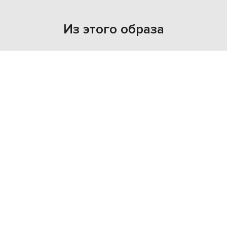
Из этого образа
NEW
NEW
- 39%
- 39%
STEFANO RICCI
STEFANO RICCI
51 856
68 555
31 124 грн
41 154 грн
XS
S
M
L
XXL
L
XXXL