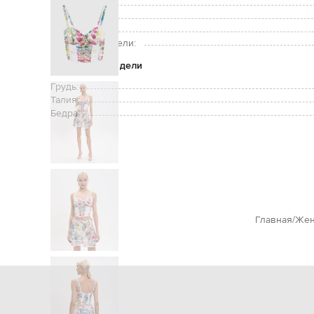
Застежка:
Уход:
Рост модели:
Размер на модели:
Параметры модели
Грудь:
Талия:
Бедра:
Главная
Жен