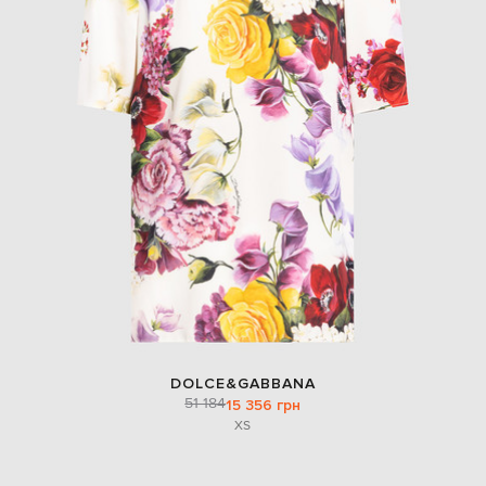
DOLCE&GABBANA
51 184
15 356 грн
XS