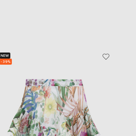
NEW
NEW
- 39%
- 40%