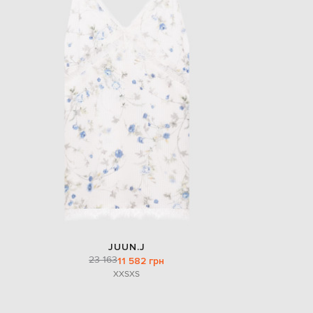
JUUN.J
23 163
11 582 грн
XXS
XS