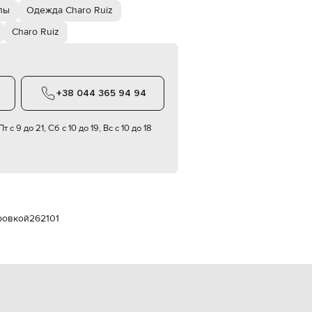
Italy
пы
Одежда Charo Ruiz
€
Charo Ruiz
EUR
Latvia
€
EUR
Lithuania
+38 044 365 94 94
€
EUR
т с 9 до 21, Сб с 10 до 19, Вс с 10 до 18
Luxembourg
€
EUR
Netherlands
€
PLN
Poland
ровкой
262101
zł
EUR
Portugal
€
EUR
Romania
€