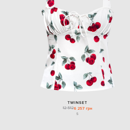
TWINSET
12 512
6 257 грн
S