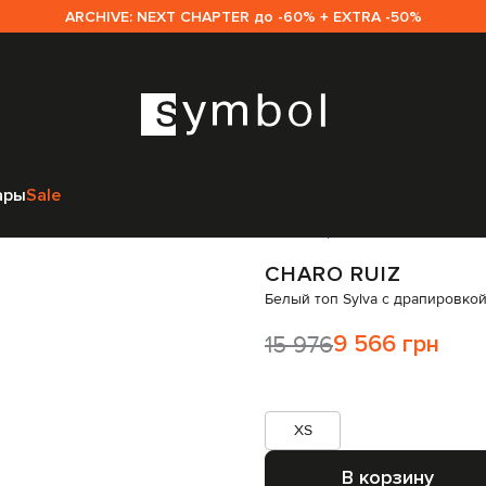
ARCHIVE: NEXT CHAPTER до -60% + EXTRA -50%
щинам
Charo Ruiz
Одежда
Топы
Charo Ruiz Белый топ Sylva с драпи
ары
Sale
Код товара:
325092
CHARO RUIZ
Белый топ Sylva с драпировко
15 976
9 566 грн
XS
В корзину