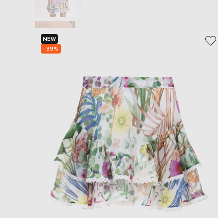
NEW
- 39%