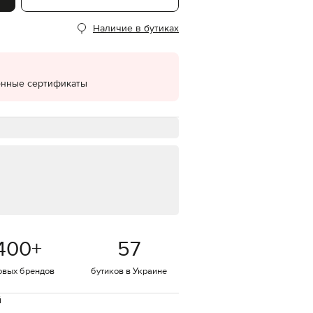
EUR
Наличие в бутиках
Denmark
€
EUR
Estonia
€
онные сертификаты
EUR
Finland
€
EUR
France
€
EUR
Germany
€
EUR
Greece
400
+
57
€
EUR
овых брендов
бутиков в Украине
Hungary
€
й
EUR