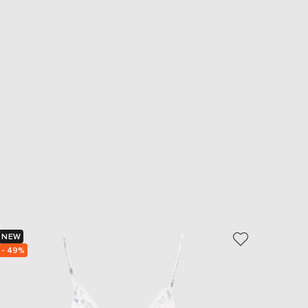
NEW
- 70%
- 49%