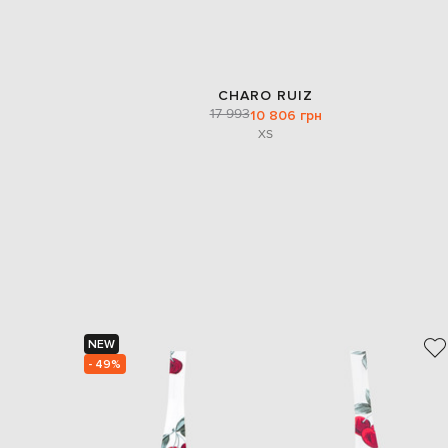
CHARO RUIZ
17 993
10 806 грн
XS
NEW
- 49%