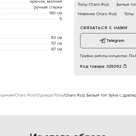
крючок, молния
Топы Charo Ruiz
Белые то
ручная стирка
180 см
Новинки Charo Ruiz
Топы
S
СВЯЗАТЬСЯ С НАМИ
83 см
Telegram
57 см
87 см
График работы колцентра:
Пн-П
Код товара:
325092
щинам
Charo Ruiz
Одежда
Топы
Charo Ruiz Белый топ Sylva с драпи