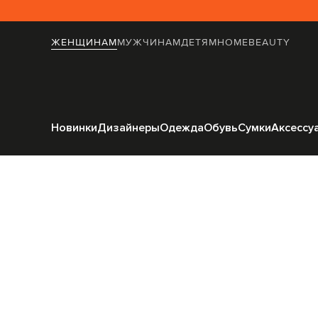
ЖЕНЩИНАМ
МУЖЧИНАМ
ДЕТЯМ
HOME
BEAUTY
Главная
Жен
Новинки
Дизайнеры
Одежда
Обувь
Сумки
Аксессу