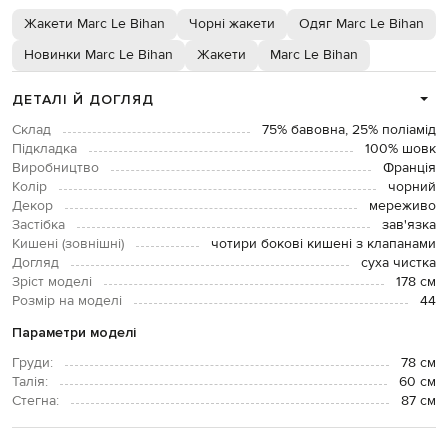
Жакети Marc Le Bihan
Чорні жакети
Одяг Marc Le Bihan
Новинки Marc Le Bihan
Жакети
Marc Le Bihan
ДЕТАЛІ Й ДОГЛЯД
Склад
75% бавовна, 25% поліамід
Підкладка
100% шовк
Виробництво
Франція
Колір
чорний
Декор
мереживо
Застібка
зав'язка
Кишені (зовнішні)
чотири бокові кишені з клапанами
Догляд
суха чистка
Зріст моделі
178 см
Розмір на моделі
44
Параметри моделі
Груди:
78 см
Талія:
60 см
Стегна:
87 см