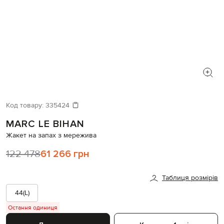
Код товару:
335424
MARC LE BIHAN
Жакет на запах з мережива
122 478
61 266 грн
Таблиця розмірів
44(L)
Остання одиниця