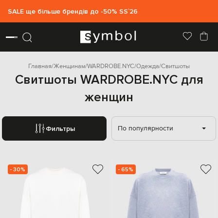
SALE ще більше брендів до -50% SS`26
Главная
Женщинам
WARDROBE.NYC
Одежда
Свитшоты
Свитшоты WARDROBE.NYC для
женщин
По популярности
Фильтры
- 30%
- 65%