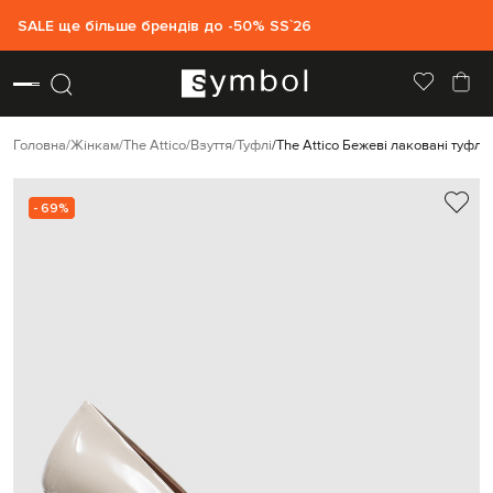
SALE ще більше брендів до -50% SS`26
Головна
Жінкам
The Attico
Взуття
Туфлі
The Attico Бежеві лаковані туфлі 
- 69%