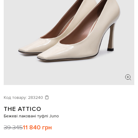
ШУКАЄТЕ НОВИЙ ОБРАЗ?
Давайте підберемо щось ще
Код товару:
283240
THE ATTICO
Схожі товари
Бежеві лаковані туфлі Juno
39 345
11 840 грн