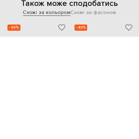
Також може сподобатись
Схожі за кольором
Схожі за фасоном
- 40%
- 40%
PESERICO
DOUCAL'S
35 622
25 024
21 353 грн
14 994 грн
37
39
36.5
37.5
39.5