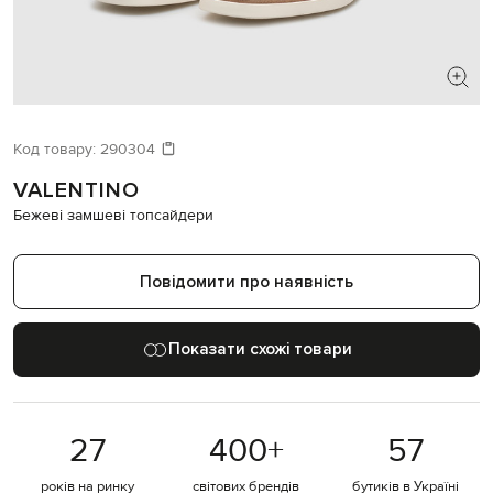
ШУКАЄТЕ НОВИЙ ОБРАЗ?
Давайте підберемо щось ще
Код товару:
290304
VALENTINO
Схожі товари
Бежеві замшеві топсайдери
Повідомити про наявність
Показати схожі товари
27
400
+
57
років на ринку
світових брендів
бутиків в Україні