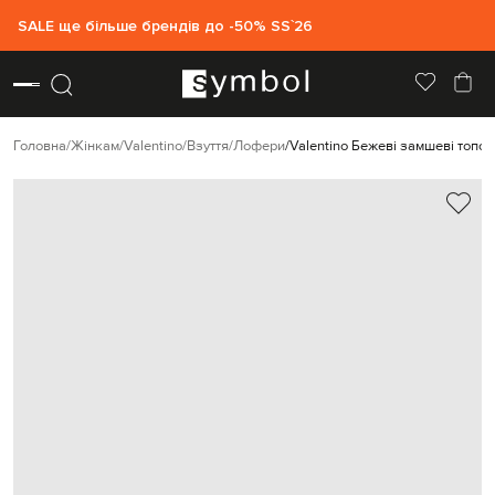
SALE ще більше брендів до -50% SS`26
Головна
Жінкам
Valentino
Взуття
Лофери
Valentino Бежеві замшеві топс