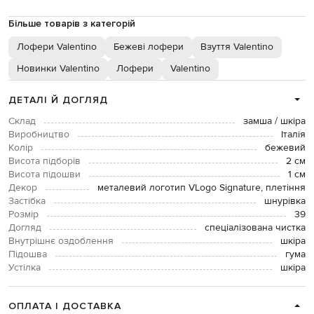
Більше товарів з категорій
Лофери Valentino
Бежеві лофери
Взуття Valentino
Новинки Valentino
Лофери
Valentino
ДЕТАЛІ Й ДОГЛЯД
Склад
замша / шкіра
Виробництво
Італія
Колір
бежевий
Висота підборів
2 см
Висота підошви
1 см
Декор
металевий логотип VLogo Signature, плетіння
Застібка
шнурівка
Розмір
39
Догляд
спеціалізована чистка
Внутрішнє оздоблення
шкіра
Підошва
гума
Устілка
шкіра
ОПЛАТА І ДОСТАВКА