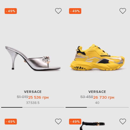
- 49%
- 49%
VERSACE
VERSACE
51 019
53 458
25 536 грн
26 730 грн
37.5
38.5
40
- 49%
- 49%