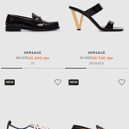
VERSACE
VERSACE
48 579
61 399
24 290 грн
30 726 грн
37
38
39
39.5
NEW
NEW