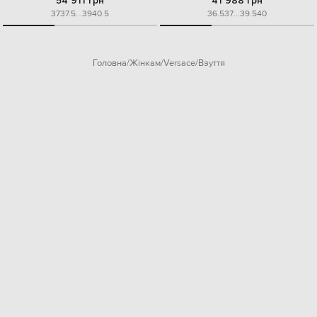
54 911 грн
41 988 грн
37
37.5
...
39
40.5
36.5
37
...
39.5
40
Головна
Жінкам
Versace
Взуття