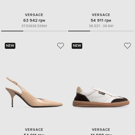
VERSACE
VERSACE
63 942 грн
54 911 грн
37.5
38
38.5
39
41
36.5
37
...
39.5
41
NEW
NEW
VERSACE
VERSACE