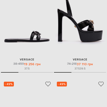
VERSACE
VERSACE
38 459
74 218
19 256 грн
37 110 грн
37.5
37.5
39.5
- 49%
- 49%