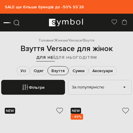
SALE ще більше брендів до -50% SS`26
Головна
Жінкам
Versace
Взуття
Взуття Versace для жінок
ДЛЯ НЕЇ
ДЛЯ НЬОГО
ДІТЯМ
Усі
Одяг
Взуття
Сумки
Аксесуари
За популярністю
Фільтри
NEW
NEW
- 49%