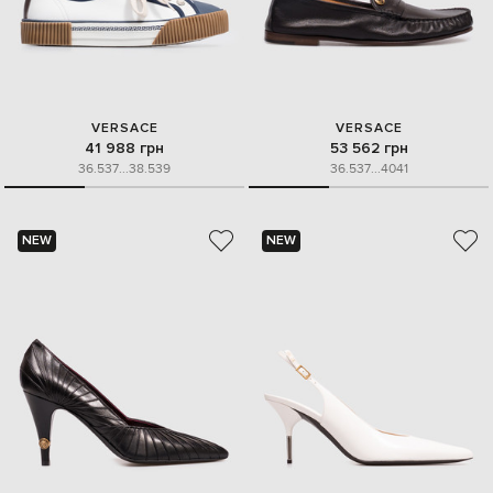
VERSACE
VERSACE
41 988 грн
53 562 грн
36.5
37
...
38.5
39
36.5
37
...
40
41
NEW
NEW