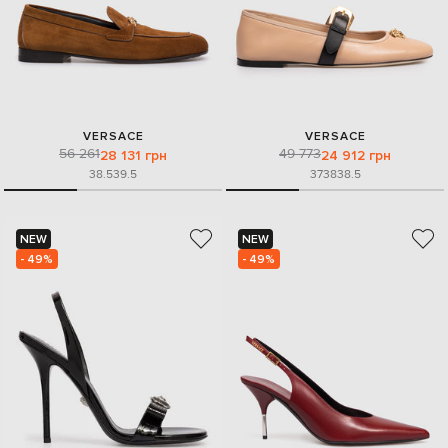
VERSACE
VERSACE
56 261
49 773
28 131 грн
24 912 грн
38.5
39.5
37
38
38.5
NEW
NEW
- 49%
- 49%