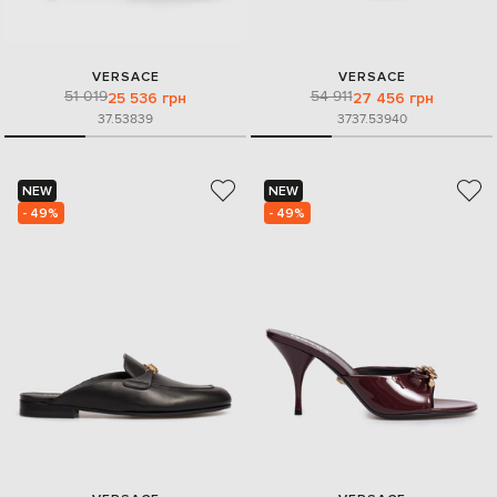
VERSACE
VERSACE
51 019
54 911
25 536 грн
27 456 грн
37.5
38
39
37
37.5
39
40
NEW
NEW
- 49%
- 49%