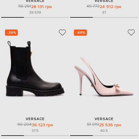
VERSACE
VERSACE
56 261
49 773
28 131 грн
24 912 грн
38.5
39
37
- 39%
- 49%
VERSACE
VERSACE
60 204
51 019
36 123 грн
25 536 грн
37.5
40.5