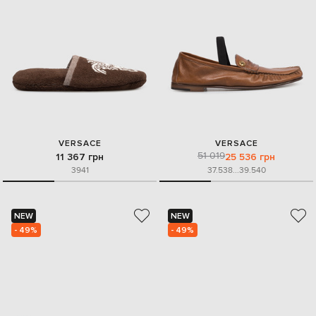
VERSACE
VERSACE
51 019
11 367 грн
25 536 грн
39
41
37.5
38
...
39.5
40
NEW
NEW
- 49%
- 49%