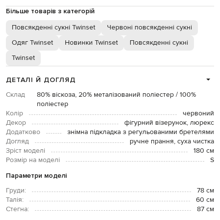
Більше товарів з категорій
Повсякденні сукні Twinset
Червоні повсякденні сукні
Одяг Twinset
Новинки Twinset
Повсякденні сукні
Twinset
ДЕТАЛІ Й ДОГЛЯД
Склад
80% віскоза, 20% металізований поліестер / 100%
поліестер
Колір
червоний
Декор
фігурний візерунок, люрекс
Додатково
знімна підкладка з регульованими бретелями
Догляд
ручне прання, суха чистка
Зріст моделі
180 см
Розмір на моделі
S
Параметри моделі
Груди:
78 см
Талія:
60 см
Стегна:
87 см