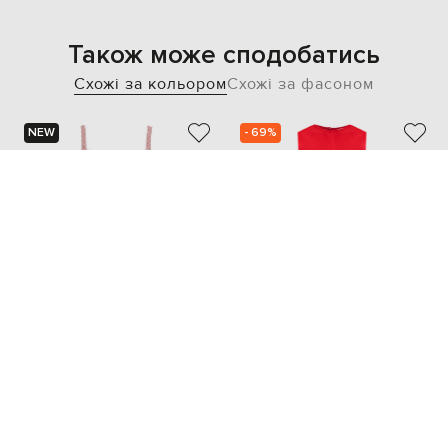
Також може сподобатись
Схожі за кольором
Схожі за фасоном
NEW
- 69%
VERSACE
AMI PARIS
30 090
57 957 грн
9 049 грн
XS
S
M
XXS
XS
S