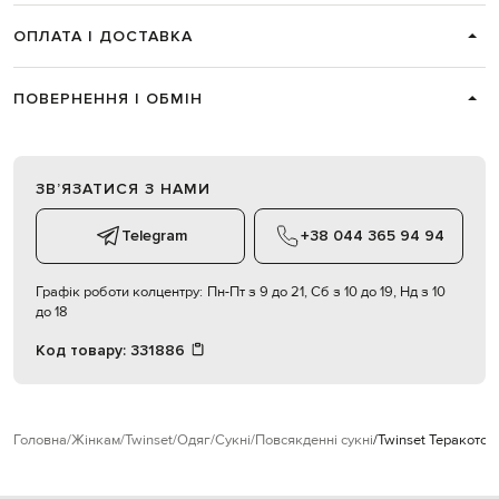
ОПЛАТА І ДОСТАВКА
ПОВЕРНЕННЯ І ОБМІН
ЗВʼЯЗАТИСЯ З НАМИ
Telegram
+38 044 365 94 94
Графік роботи колцентру:
Пн-Пт з 9 до 21, Сб з 10 до 19, Нд з 10
до 18
Код товару:
331886
Головна
Жінкам
Twinset
Одяг
Сукні
Повсякденні сукні
Twinset Теракотов