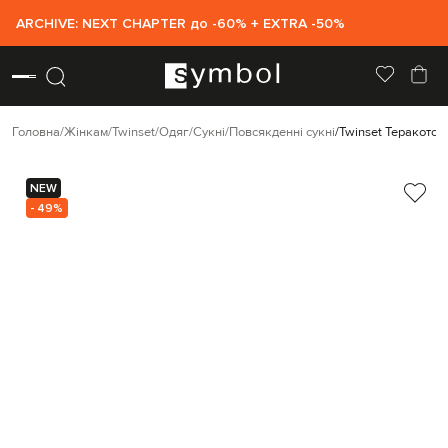
ARCHIVE: NEXT CHAPTER до -60% + EXTRA -50%
Головна
Жінкам
Twinset
Одяг
Сукні
Повсякденні сукні
Twinset Теракотов
NEW
- 49%