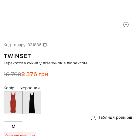
Код товару:
331886
TWINSET
Теракотова сукня у візерунок з люрексом
16 700
8 376 грн
Колір —
червоний
Таблиця розмірів
M
Остання одиниця