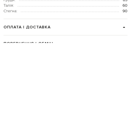
Груди:
83
Талія:
60
Стегна:
90
ОПЛАТА І ДОСТАВКА
ПОВЕРНЕННЯ І ОБМІН
ЗВʼЯЗАТИСЯ З НАМИ
Telegram
+38 044 365 94 94
Графік роботи колцентру:
Пн-Пт з 9 до 21, Сб з 10 до 19, Нд з 10
до 18
Код товару:
335605