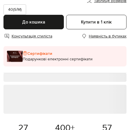
Таблиця розмірів
40(S/M)
До кошика
Купити в 1 клік
Консультація стиліста
Наявність в бутиках
Сертифікати
Подарункові електронні сертифікати
27
400
+
57