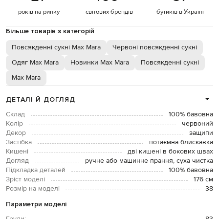
років на ринку
світових брендів
бутиків в Україні
Більше товарів з категорій
Повсякденні сукні Max Mara
Червоні повсякденні сукні
Одяг Max Mara
Новинки Max Mara
Повсякденні сукні
Max Mara
ДЕТАЛІ Й ДОГЛЯД
Склад
100% бавовна
Колір
червоний
Декор
защипи
Застібка
потаємна блискавка
Кишені
дві кишені в бокових швах
Догляд
ручне або машинне прання, суха чистка
Підкладка деталей
100% бавовна
Зріст моделі
176 см
Розмір на моделі
38
Параметри моделі