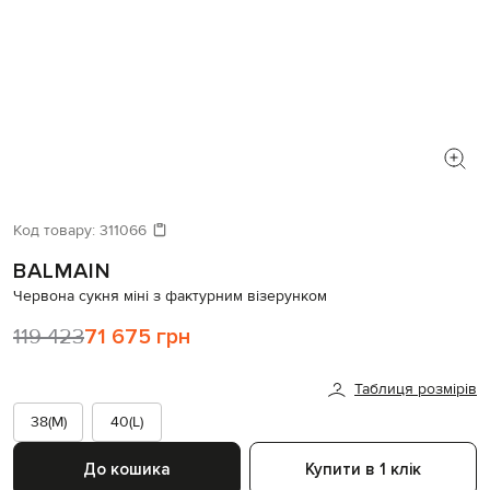
Код товару:
311066
BALMAIN
Червона сукня міні з фактурним візерунком
119 423
71 675 грн
Таблиця розмірів
38(M)
40(L)
До кошика
Купити в 1 клік