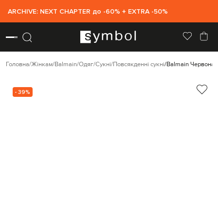
ARCHIVE: NEXT CHAPTER до -60% + EXTRA -50%
Головна
Жінкам
Balmain
Одяг
Сукні
Повсякденні сукні
Balmain Червона с
- 39%