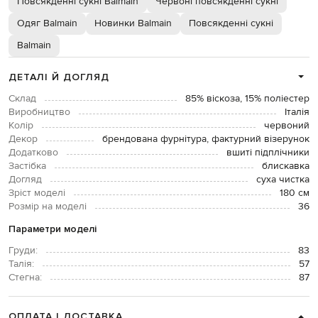
Повсякденні сукні Balmain
Червоні повсякденні сукні
Одяг Balmain
Новинки Balmain
Повсякденні сукні
Balmain
ДЕТАЛІ Й ДОГЛЯД
Склад
85% віскоза, 15% поліестер
Виробництво
Італія
Колір
червоний
Декор
брендована фурнітура, фактурний візерунок
Додатково
вшиті підплічники
Застібка
блискавка
Догляд
суха чистка
Зріст моделі
180 см
Розмір на моделі
36
Параметри моделі
Груди:
83
Талія:
57
Стегна:
87
ОПЛАТА І ДОСТАВКА