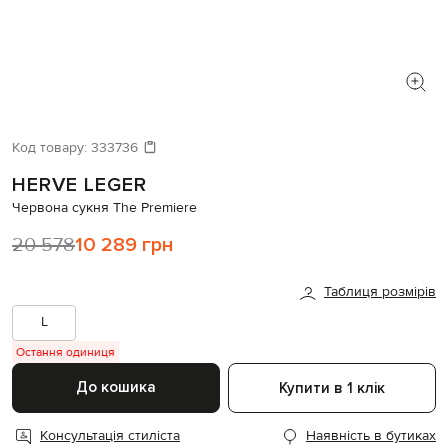
Код товару:
333736
HERVE LEGER
Червона сукня The Premiere
20 578
10 289 грн
Таблиця розмірів
L
Остання одиниця
До кошика
Купити в 1 клік
Консультація стиліста
Наявність в бутиках