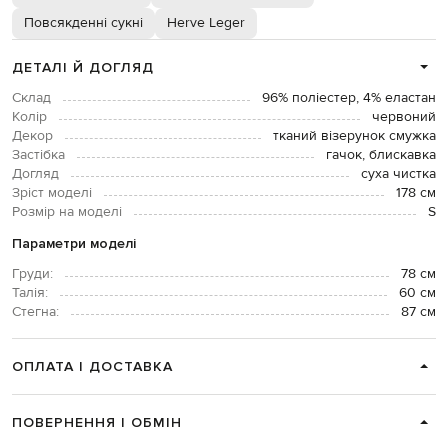
Повсякденні сукні
Herve Leger
ДЕТАЛІ Й ДОГЛЯД
Склад
96% поліестер, 4% еластан
Колір
червоний
Декор
тканий візерунок смужка
Застібка
гачок, блискавка
Догляд
суха чистка
Зріст моделі
178 см
Розмір на моделі
S
Параметри моделі
Груди:
78 см
Талія:
60 см
Стегна:
87 см
ОПЛАТА І ДОСТАВКА
ПОВЕРНЕННЯ І ОБМІН