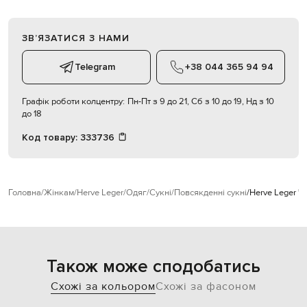
ЗВʼЯЗАТИСЯ З НАМИ
Telegram
+38 044 365 94 94
Графік роботи колцентру:
Пн-Пт з 9 до 21, Сб з 10 до 19, Нд з 10
до 18
Код товару:
333736
Головна
Жінкам
Herve Leger
Одяг
Сукні
Повсякденні сукні
Herve Leger Ч
Також може сподобатись
Схожі за кольором
Схожі за фасоном