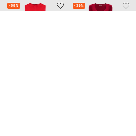
- 69%
- 39%
AMI PARIS
TWINSET
30 090
13 753
9 049 грн
8 272 грн
XXS
XS
S
M
Також з цієї колекції