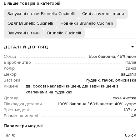
Більше товарів з категорій
Завужені штани Brunello Cucinelli
Сині завужені штани
Одяг Brunello Cucinelli
Новинки Brunello Cucinelli
Завужені штани
Brunello Cucinelli
ДЕТАЛІ Й ДОГЛЯД
Склад
55% бавовна, 45% льон
Виробництво
Італія
Колір
синій
Декор
защипи
Застібка
ґудзик, гачок, блискавка
Кишені
дві бокові накладні кишені, дві задні кишені з
клапанами на ґудзиках
Догляд
суха чистка
Підкладка деталей
100% бавовна / 60% ацетат, 40% купро
Зріст моделі
187 см
Розмір на моделі
48
Параметри моделі
Талія:
86 см