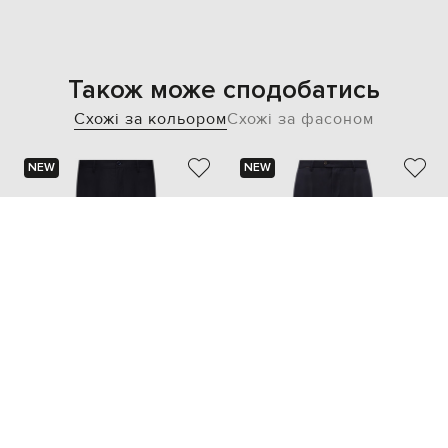
Також може сподобатись
Схожі за кольором
Схожі за фасоном
NEW
NEW
STEFANO RICCI
PESERICO
52 373 грн
32 158 грн
M
L
XL
XXL
XXXL
M
L
XL
XXL