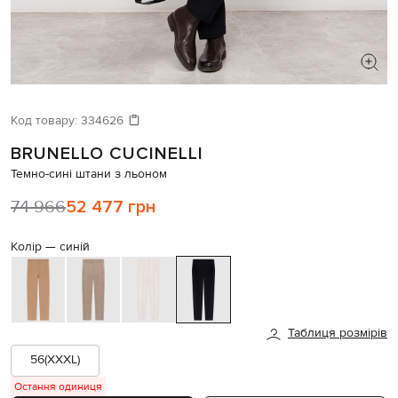
ШУКАЄТЕ НОВИЙ ОБРАЗ?
Давайте підберемо щось ще
Код товару:
334626
BRUNELLO CUCINELLI
Схожі товари
Темно-сині штани з льоном
74 966
52 477 грн
Колір —
синій
Таблиця розмірів
56(XXXL)
Остання одиниця