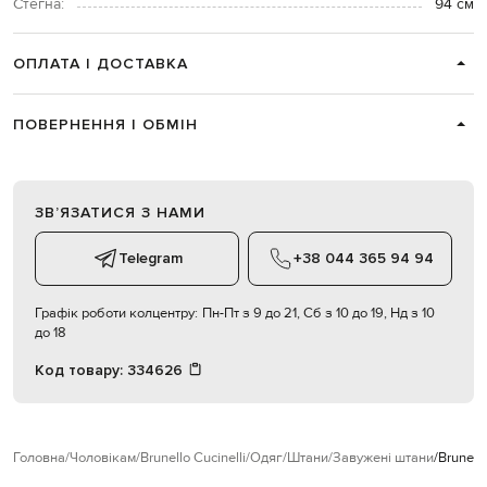
Стегна:
94 см
ОПЛАТА І ДОСТАВКА
ПОВЕРНЕННЯ І ОБМІН
ЗВʼЯЗАТИСЯ З НАМИ
Telegram
+38 044 365 94 94
Графік роботи колцентру:
Пн-Пт з 9 до 21, Сб з 10 до 19, Нд з 10
до 18
Код товару:
334626
Головна
Чоловікам
Brunello Cucinelli
Одяг
Штани
Завужені штани
Brunell