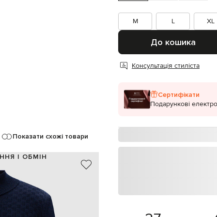
M
L
XL
До кошика
Консультація стиліста
Сертифікати
Подарункові електро
Показати схожі товари
ННЯ І ОБМІН
100% вовна мериноса
Італія
синій
тканий геометричний візерунок
блискавка