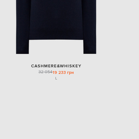
CASHMERE&WHISKEY
32 054
19 233 грн
L