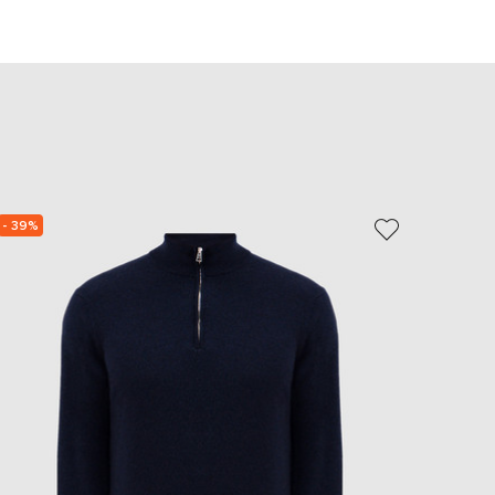
EUR
Slovakia
€
EUR
Slovenia
€
EUR
Spain
€
EUR
- 39%
- 40%
Sweden
€
UAH
Ukraine
₴
EUR
Other
€