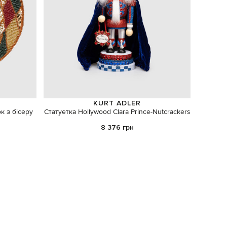
KURT ADLER
 з бісеру
Статуетка Hollywood Clara Prince-Nutcrackers
Набір м
8 376 грн