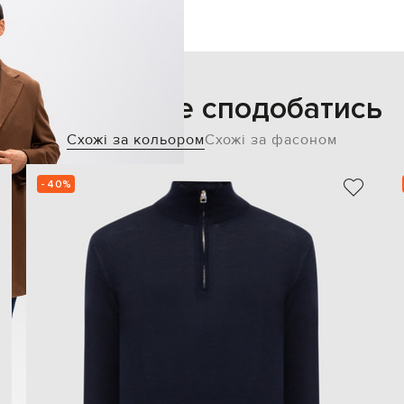
Також може сподобатись
Схожі за кольором
Схожі за фасоном
- 40%