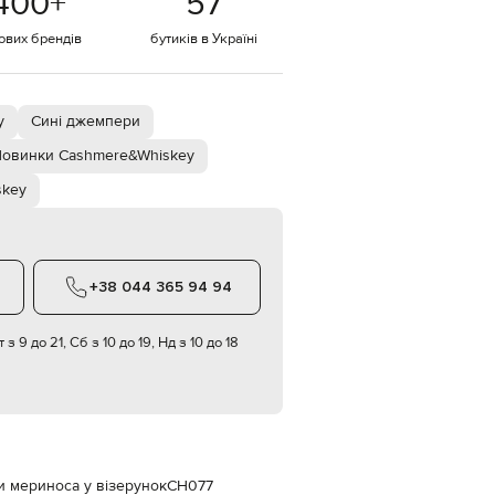
400
+
57
Italy
€
тових брендів
бутиків в Україні
EUR
Latvia
€
y
Сині джемпери
EUR
Lithuania
€
овинки Cashmere&Whiskey
skey
EUR
Luxembourg
€
EUR
Netherlands
€
+38 044 365 94 94
PLN
Poland
 з 9 до 21, Сб з 10 до 19, Нд з 10 до 18
zł
EUR
Portugal
€
EUR
Romania
€
 мериноса у візерунок
CH077