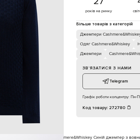
27
ручне прання, суха чистка
187 см
років на ринку
сві
L
Більше товарів з категорій
102
Джемпери Cashmere&Whiske
86
Одяг Cashmere&Whiskey
Н
94
Джемпери
Cashmere&Whi
ЗВʼЯЗАТИСЯ З НАМИ
Telegram
Графік роботи колцентру:
Пн-Пт
Код товару:
272780
&Whiskey
Одяг
Джемпери
Cashmere&Whiskey Синій джемпер з вовни