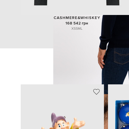
CASHMERE&WHISKEY
168 542 грн
XS
S
M
L