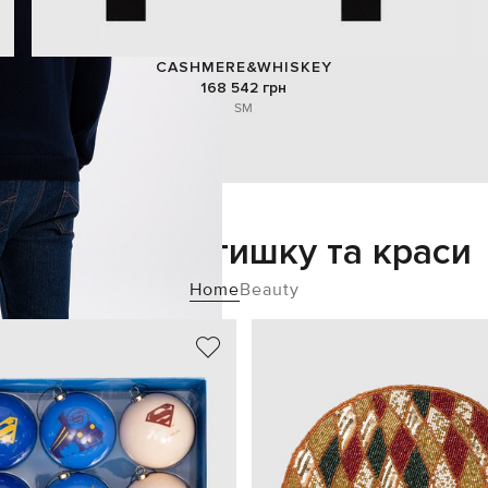
CASHMERE&WHISKEY
168 542 грн
S
M
Додайте затишку та краси
Home
Beauty