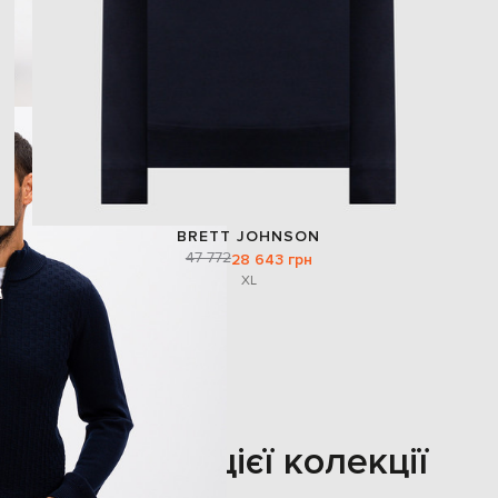
BRETT JOHNSON
47 772
28 643 грн
XL
Також з цієї колекції