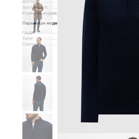
Догляд:
Зріст моделі:
Розмір на моделі:
Параметри моделі
Груди:
Талія:
Стегна:
Головна
Чоловікам
Cashmere