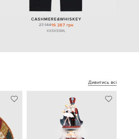
CASHMERE&WHISKEY
27 144
16 287 грн
XXS
XS
S
M
L
Дивитись всі
- 58%