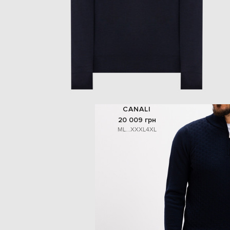
CANALI
20 009 грн
M
L
...
XXXL
4XL