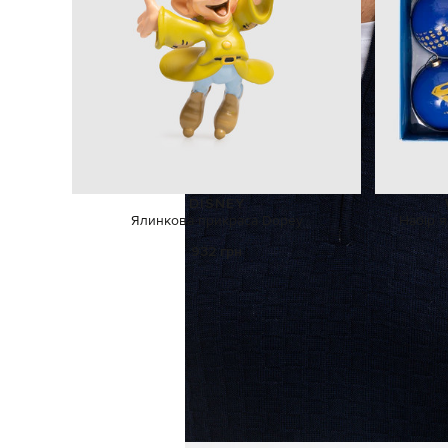
DISNEY
Ялинкова прикраса Dopey
Набір 
932 грн