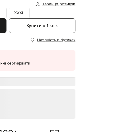
Таблиця розмірів
EUR
Denmark
XXXL
€
Купити в 1 клік
EUR
Estonia
€
Наявність в бутиках
EUR
Finland
€
EUR
нні сертифікати
France
€
EUR
Germany
€
EUR
Greece
€
EUR
Hungary
€
EUR