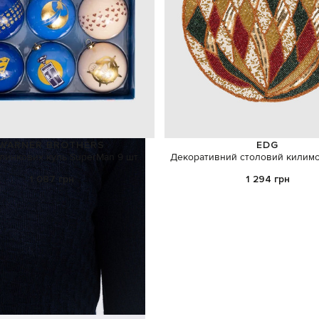
WARNER BROTHERS
EDG
ялинкових куль SuperMan 9 шт
Декоративний столовий килимок
1 087 грн
1 294 грн