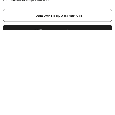
Повідомити про наявність
Показати схожі товари
27
400
+
57
років на ринку
світових брендів
бутиків в Україні
Більше товарів з категорій
Кеди Tom Ford
Сині кеди
Взуття Tom Ford
Новинки Tom Ford
Кеди
Tom Ford
ДЕТАЛІ Й ДОГЛЯД
Склад
замша
Виробництво
Італія