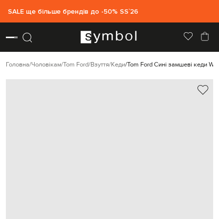
SALE ще більше брендів до -50% SS`26
Головна
Чоловікам
Tom Ford
Взуття
Кеди
Tom Ford Сині замшеві кеди W