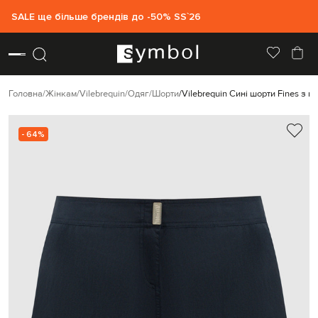
SALE ще більше брендів до -50% SS`26
Головна
Жінкам
Vilebrequin
Одяг
Шорти
Vilebrequin Сині шорти Fines з 
- 64%