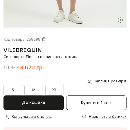
ШУКАЄТЕ НОВИЙ ОБРАЗ?
Давайте підберемо щось ще
Код товару:
259898
VILEBREQUIN
Схожі товари
Сині шорти Fines з вишивкою логотипа
10 444
3 672 грн
Таблиця розмірів
S
M
XL
До кошика
Купити в 1 клік
Консультація стиліста
Наявність в бутиках