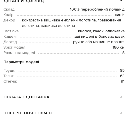
ДЕТАЛІ Й ДОГЛЯД
Склад
100% перероблений поліамід
Колір
синій
Декор
контрастна вишивка емблеми логотипа, гравіювання
логотипа, нашивка логотипа
Застібка
кнопки, гачок, блискавка
Кишені
дві кишені в бокових швах
Догляд
ручне або машинне прання
Зріст моделі
180 см
Розмір на моделі
S
Параметри моделі
Груди:
85
Талія:
63
Стегна:
91
ОПЛАТА І ДОСТАВКА
ПОВЕРНЕННЯ І ОБМІН