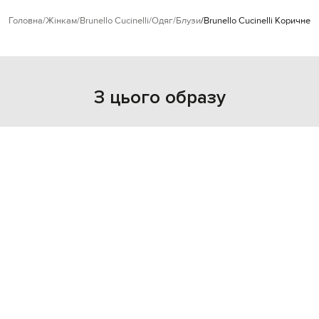
Головна
Жінкам
Brunello Cucinelli
Одяг
Блузи
Brunello Cucinelli Коричнев
З цього образу
- 39%
BRUNELLO CUCINELLI