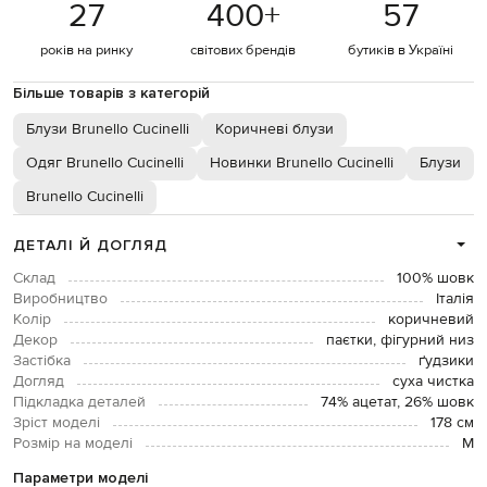
27
400
+
57
років на ринку
світових брендів
бутиків в Україні
Більше товарів з категорій
Блузи Brunello Cucinelli
Коричневі блузи
Одяг Brunello Cucinelli
Новинки Brunello Cucinelli
Блузи
Brunello Cucinelli
ДЕТАЛІ Й ДОГЛЯД
Склад
100% шовк
Виробництво
Італія
Колір
коричневий
Декор
паєтки, фігурний низ
Застібка
ґудзики
Догляд
суха чистка
Підкладка деталей
74% ацетат, 26% шовк
Зріст моделі
178 см
Розмір на моделі
М
Параметри моделі