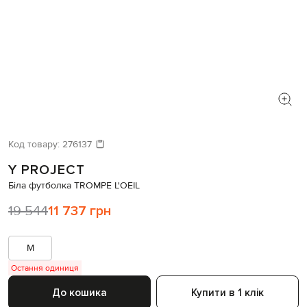
Код товару:
276137
Y PROJECT
Біла футболка TROMPE L'OEIL
19 544
11 737 грн
M
Остання одиниця
До кошика
Купити в 1 клік