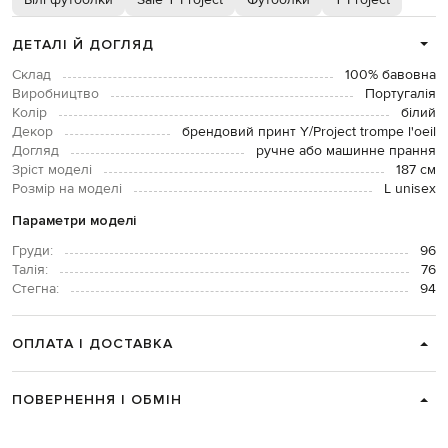
Білі футболки
Sale Y Project
Футболки
Y Project
ДЕТАЛІ Й ДОГЛЯД
Склад
100% бавовна
Виробництво
Португалія
Колір
білий
Декор
брендовий принт Y/Project trompe l'oeil
Догляд
ручне або машинне прання
Зріст моделі
187 см
Розмір на моделі
L unisex
Параметри моделі
Груди:
96
Талія:
76
Стегна:
94
ОПЛАТА І ДОСТАВКА
ПОВЕРНЕННЯ І ОБМІН