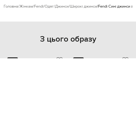
Головна
Жінкам
Fendi
Одяг
Джинси
Широкі джинси
Fendi Сині джинси з 
З цього образу
NEW
NEW
FENDI
FENDI