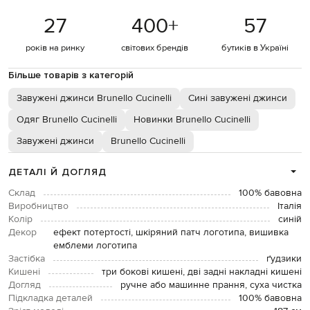
27
400
+
57
років на ринку
світових брендів
бутиків в Україні
Більше товарів з категорій
Завужені джинси Brunello Cucinelli
Сині завужені джинси
Одяг Brunello Cucinelli
Новинки Brunello Cucinelli
Завужені джинси
Brunello Cucinelli
ДЕТАЛІ Й ДОГЛЯД
Склад
100% бавовна
Виробництво
Італія
Колір
синій
Декор
ефект потертості, шкіряний патч логотипа, вишивка
емблеми логотипа
Застібка
ґудзики
Кишені
три бокові кишені, дві задні накладні кишені
Догляд
ручне або машинне прання, суха чистка
Підкладка деталей
100% бавовна