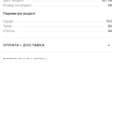
Зріст моделі
187 см
Розмір на моделі
48
Параметри моделі
Груди:
102
Талія:
86
Стегна:
94
ОПЛАТА І ДОСТАВКА
ПОВЕРНЕННЯ І ОБМІН
ЗВʼЯЗАТИСЯ З НАМИ
Telegram
+38 044 365 94 94
Графік роботи колцентру:
Пн-Пт з 9 до 21, Сб з 10 до 19, Нд з 10
до 18