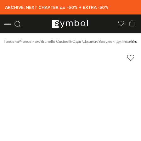
ARCHIVE: NEXT CHAPTER до -60% + EXTRA -50%
Головна
Чоловікам
Brunello Cucinelli
Одяг
Джинси
Завужені джинси
Brune