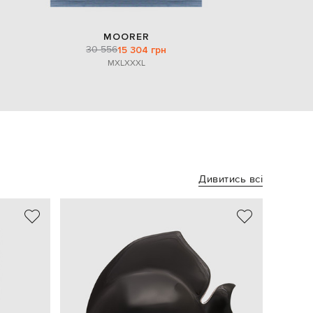
MOORER
30 556
15 304 грн
M
XL
XXXL
Дивитись всі
NEW