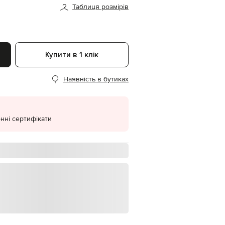
Таблиця розмірів
EUR
Denmark
€
EUR
Estonia
Купити в 1 клік
€
EUR
Наявність в бутиках
Finland
€
EUR
France
€
нні сертифікати
EUR
Germany
€
EUR
Greece
€
EUR
Hungary
€
EUR