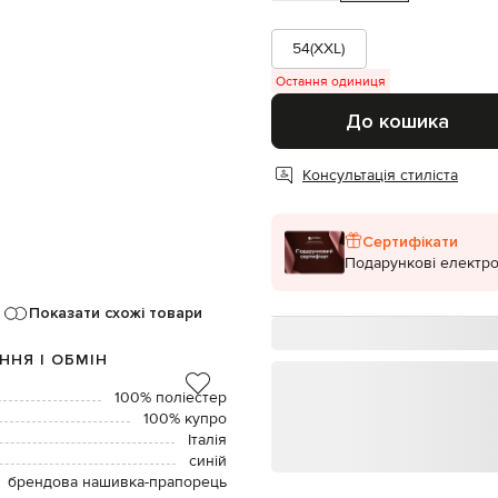
54(XXL)
Остання одиниця
До кошика
Консультація стиліста
Сертифікати
Подарункові електро
Показати схожі товари
ННЯ І ОБМІН
100% поліестер
100% купро
Італія
синій
брендова нашивка-прапорець