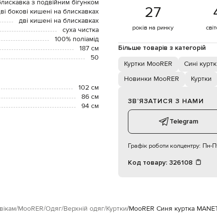
блискавка з подвійним бігунком
27
ві бокові кишені на блискавках
дві кишені на блискавках
років на ринку
сві
суха чистка
100% поліамід
Більше товарів з категорій
187 см
50
Куртки MooRER
Сині курт
Новинки MooRER
Куртки
102 см
86 см
ЗВʼЯЗАТИСЯ З НАМИ
94 см
Telegram
Графік роботи колцентру:
Пн-Пт
Код товару:
326108
вікам
MooRER
Одяг
Верхній одяг
Куртки
MooRER Синя куртка MANET