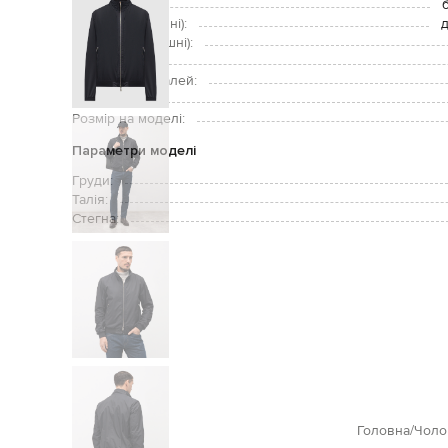
Застібка:
Кишені (зовнішні):
д
Кишені (внутрішні):
Догляд:
Підкладка деталей:
Зріст моделі:
Розмір на моделі:
Параметри моделі
Груди:
Талія:
Стегна:
Головна
Чоло