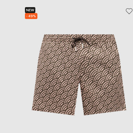
NEW
- 49%