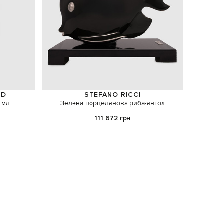
ND
STEFANO RICCI
 мл
Зелена порцелянова риба-янгол
Аромади
111 672 грн