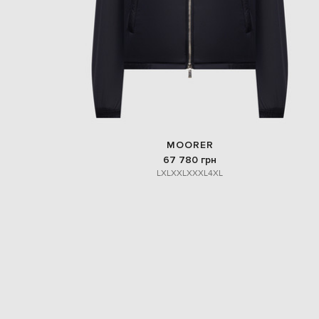
MOORER
67 780 грн
L
XL
XXL
XXXL
4XL