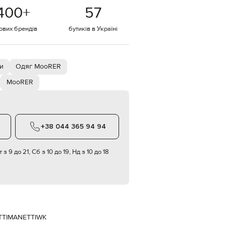
Italy
400
+
57
€
EUR
тових брендів
бутиків в Україні
Latvia
€
EUR
Lithuania
ки
Одяг MooRER
€
MooRER
EUR
Luxembourg
€
EUR
Netherlands
+38 044 365 94 94
€
PLN
 з 9 до 21, Сб з 10 до 19, Нд з 10 до 18
Poland
zł
EUR
Portugal
€
EUR
Romania
TI
MANETTIWK
€