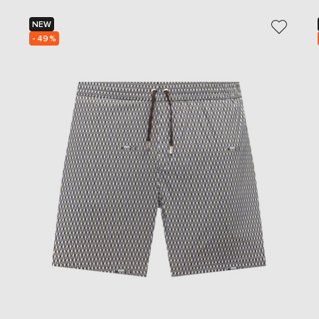
NEW
- 49%