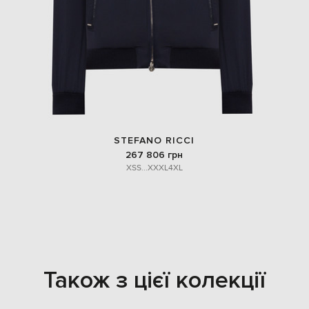
STEFANO RICCI
267 806 грн
XS
S
...
XXXL
4XL
Також з цієї колекції