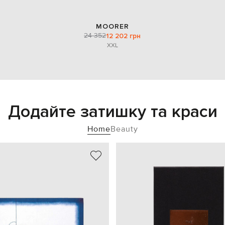
MOORER
24 352
12 202 грн
XXL
Додайте затишку та краси
Home
Beauty