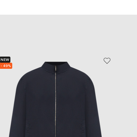
EUR
Slovakia
€
EUR
Slovenia
€
EUR
Spain
€
NEW
NEW
EUR
Sweden
- 49%
€
UAH
Ukraine
₴
EUR
Other
€