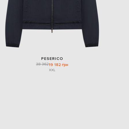
PESERICO
38 362
19 182 грн
XXL