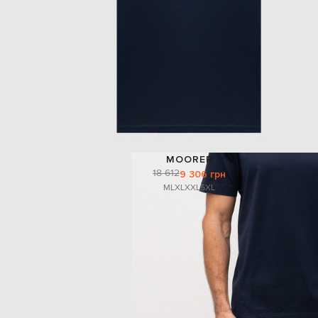
MOORER
18 612
9 306 грн
M
L
XL
XXL
5XL