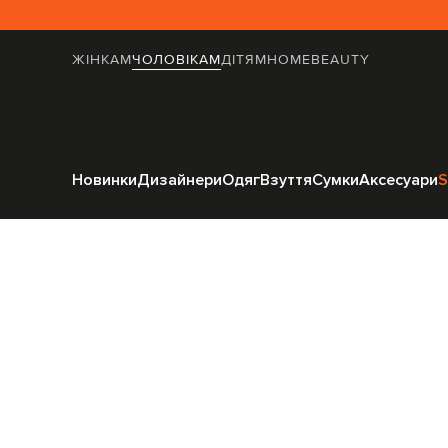
ЖІНКАМ
ЧОЛОВІКАМ
ДІТЯМ
HOME
BEAUTY
Голо
Новинки
Дизайнери
Одяг
Взуття
Сумки
Аксесуари
S