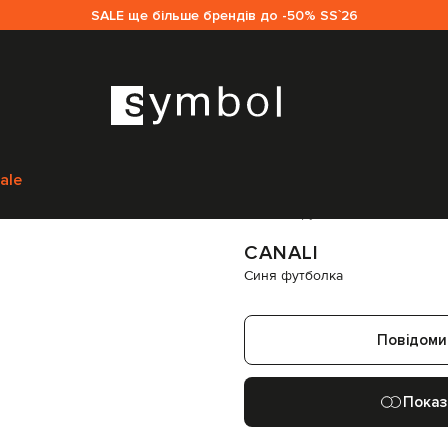
SALE ще більше брендів до -50% SS`26
вна
Чоловікам
Canali
Одяг
Футболки
Canali Синя футболка
MJ00002T
ale
Код товару:
320471
CANALI
Синя футболка
Повідоми
Показ