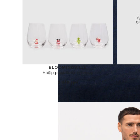
BLOOMINGVILLE
Набір різдвяних склянок
2 948 грн