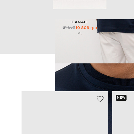
CANALI
21 560
10 806 грн
M
L
NEW