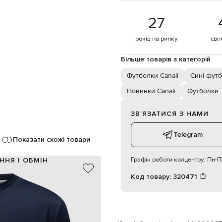
27
років на ринку
сві
Більше товарів з категорій
Футболки Canali
Сині фут
Новинки Canali
Футболки
ЗВʼЯЗАТИСЯ З НАМИ
Telegram
Показати схожі товари
Графік роботи колцентру:
Пн-Пт
ННЯ І ОБМІН
Код товару:
320471