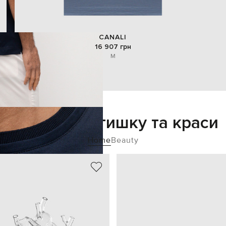
CANALI
16 907 грн
M
Додайте затишку та краси
Home
Beauty