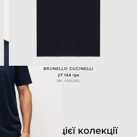
BRUNELLO CUCINELLI
27 144 грн
S
M
...
XXXL
4XL
Також з цієї колекції