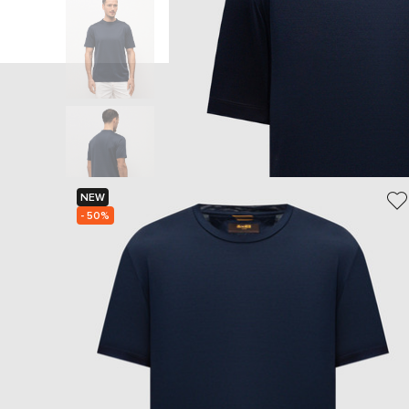
Голо
NEW
- 50%