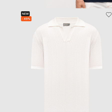
NEW
- 49%