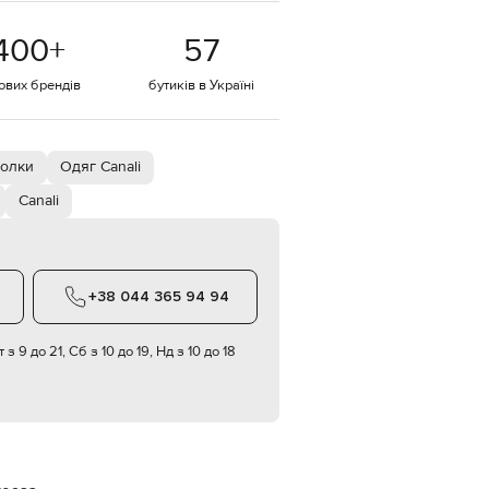
EUR
400
+
57
Denmark
€
тових брендів
бутиків в Україні
EUR
Estonia
€
EUR
болки
Одяг Canali
Finland
€
Canali
EUR
France
€
EUR
+38 044 365 94 94
Germany
€
 з 9 до 21, Сб з 10 до 19, Нд з 10 до 18
EUR
Greece
€
EUR
Hungary
€
EUR