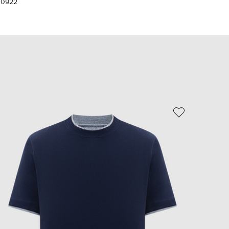
0922
Italy
€
EUR
Latvia
€
EUR
Lithuania
€
EUR
Luxembourg
€
NEW
EUR
Netherlands
€
PLN
Poland
zł
EUR
Portugal
€
EUR
Romania
€