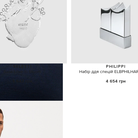
SELETTI
PHILIPPI
Ваза Love in Bloom
Набір ддя спецій ELBPHILH
5 843 грн
4 654 грн