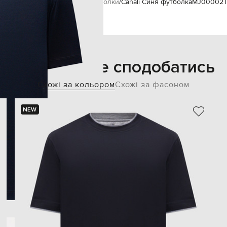
вна
Чоловікам
Canali
Одяг
Футболки
Canali Синя футболка
MJ00002T
Також може сподобатись
Схожі за кольором
Схожі за фасоном
NEW