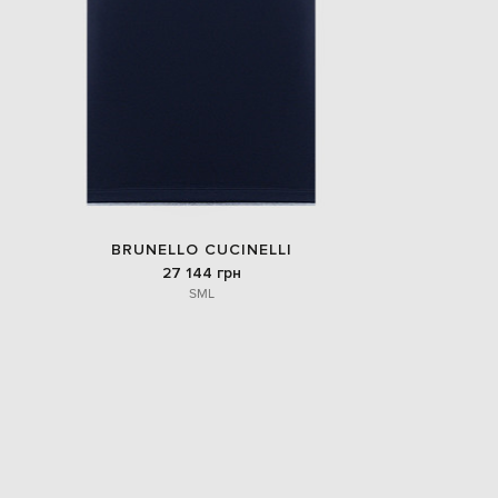
EUR
Slovakia
€
EUR
Slovenia
€
EUR
Spain
€
EUR
Sweden
€
BRUNELLO CUCINELLI
27 144 грн
UAH
S
M
L
Ukraine
₴
EUR
Other
€