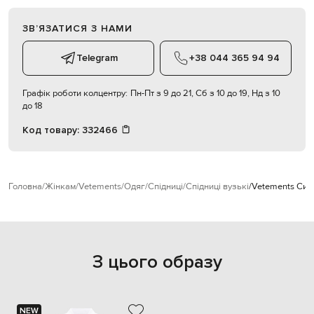
ЗВʼЯЗАТИСЯ З НАМИ
Telegram
+38 044 365 94 94
Графік роботи колцентру:
Пн-Пт з 9 до 21, Сб з 10 до 19, Нд з 10
до 18
Код товару:
332466
Головна
Жінкам
Vetements
Одяг
Спідниці
Спідниці вузькі
Vetements Синя
З цього образу
NEW