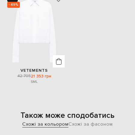
- 49%
VETEMENTS
42 705
21 353 грн
S
M
L
Також може сподобатись
Схожі за кольором
Схожі за фасоном