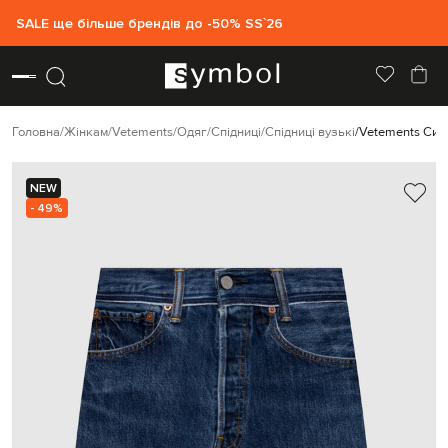
SALE ще більше брендів до -50% SS`26
Головна
Жінкам
Vetements
Одяг
Спідниці
Спідниці вузькі
Vetements Синя
NEW
- 49%