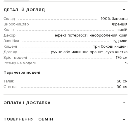
ДЕТАЛІ Й ДОГЛЯД
Склад
100% бавовна
Виробництво
Франція
Колір
синій
Декор
ефект потертості, необроблений край
Застібка
ґудзики
Кишені
три бокові кишені
Догляд
ручне або машинне прання, суха чистка
Зріст моделі
176 см
Розмір на моделі
S
Параметри моделі
Талія:
60 см
Стегна:
90 см
ОПЛАТА І ДОСТАВКА
ПОВЕРНЕННЯ І ОБМІН