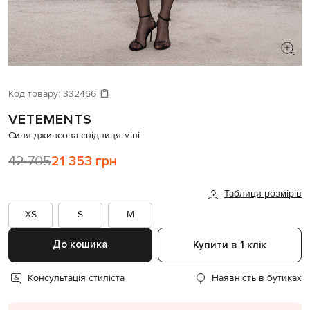
ШУКАЄТЕ НОВИЙ ОБРАЗ?
Давайте підберемо щось ще
Код товару:
332466
VETEMENTS
Схожі товари
Синя джинсова спідниця міні
42 705
21 353 грн
Таблиця розмірів
XS
S
M
До кошика
Купити в 1 клік
Консультація стиліста
Наявність в бутиках