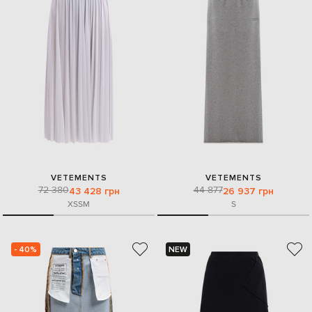
VETEMENTS
VETEMENTS
72 380
44 877
43 428 грн
26 937 грн
XS
S
M
S
- 40%
NEW