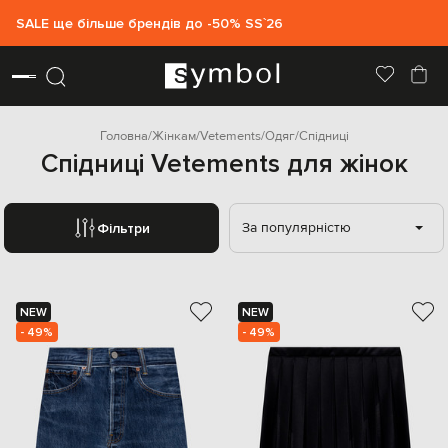
SALE ще більше брендів до -50% SS`26
Головна
Жінкам
Vetements
Одяг
Спідниці
Спідниці Vetements для жінок
За популярністю
Фільтри
NEW
NEW
- 49%
- 49%