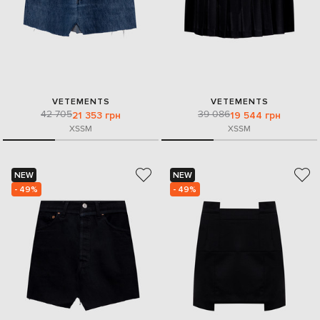
VETEMENTS
VETEMENTS
42 705
39 086
21 353 грн
19 544 грн
XS
S
M
XS
S
M
NEW
NEW
- 49%
- 49%