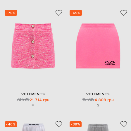
- 70%
- 69%
VETEMENTS
VETEMENTS
72 380
15 925
21 714 грн
4 809 грн
M
S
- 40%
- 39%