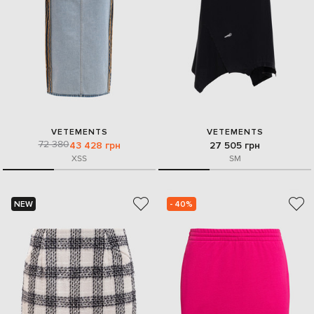
VETEMENTS
VETEMENTS
72 380
43 428 грн
27 505 грн
XS
S
S
M
NEW
- 40%