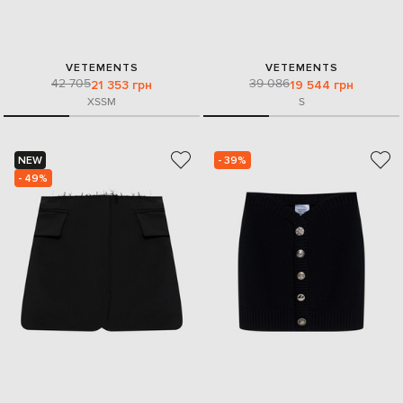
VETEMENTS
VETEMENTS
42 705
39 086
21 353 грн
19 544 грн
XS
S
M
S
NEW
- 39%
- 49%