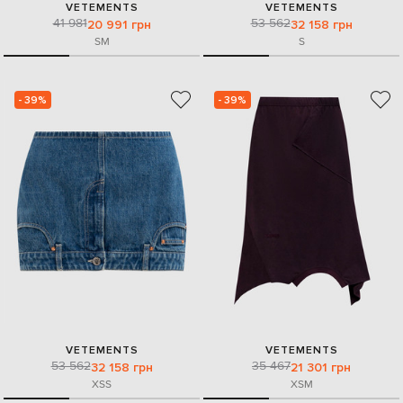
VETEMENTS
VETEMENTS
41 981
53 562
20 991 грн
32 158 грн
S
M
S
- 39%
- 39%
VETEMENTS
VETEMENTS
53 562
35 467
32 158 грн
21 301 грн
XS
S
XS
M