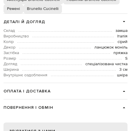
Ремені
Brunello Cucinelli
ДЕТАЛІ Й ДОГЛЯД
Склад
замша
Виробництво
Італія
Колір
сірий
Декор
ланцюжок моніль
Застібка
пряжка
Розмір
S
Догляд
спеціалізована чистка
Ширина
3 см
Внутрішнє оздоблення
шкіра
ОПЛАТА І ДОСТАВКА
ПОВЕРНЕННЯ І ОБМІН