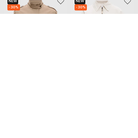
NEW
NEW
- 30%
- 30%
BRUNELLO CUCINELLI
BRUNELLO CUCINELLI
177 125
215 900
123 978 грн
151 120 грн
XS
S
M
S
M
Додайте затишку та краси
Home
Beauty