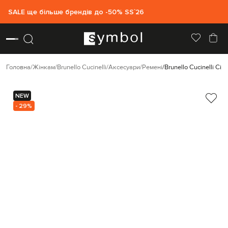
SALE ще більше брендів до -50% SS`26
Головна
Жінкам
Brunello Cucinelli
Аксесуари
Ремені
Brunello Cucinelli С
NEW
- 29%