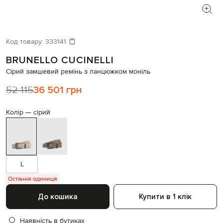
Код товару:
333141
BRUNELLO CUCINELLI
Сірий замшевий ремінь з ланцюжком моніль
52 115
36 501 грн
Колір —
сірий
L
Остання одиниця
До кошика
Купити в 1 клік
Наявність в бутиках