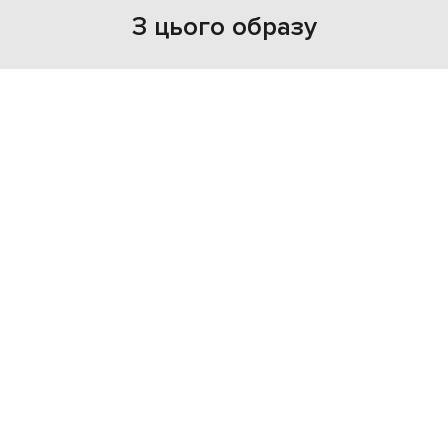
З цього образу
NEW
NEW
STEFANO RICCI
STEFANO RICCI
58 164 грн
52 373 грн
S
M
L
M
L
XL