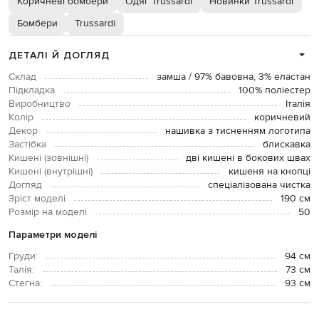
Коричневі бомбери
Одяг Trussardi
Новинки Trussardi
Бомбери
Trussardi
ДЕТАЛІ Й ДОГЛЯД
Склад
замша / 97% бавовна, 3% еластан
Підкладка
100% поліестер
Виробництво
Італія
Колір
коричневий
Декор
нашивка з тисненням логотипа
Застібка
блискавка
Кишені (зовнішні)
дві кишені в бокових швах
Кишені (внутрішні)
кишеня на кнопці
Догляд
спеціалізована чистка
Зріст моделі
190 см
Розмір на моделі
50
Параметри моделі
Груди:
94 см
Талія:
73 см
Стегна:
93 см