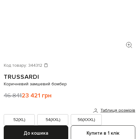
Код товару:
344312
TRUSSARDI
Коричневий замшевий бомбер
46 841
23 421 грн
Таблиця розмірів
52(XL)
54(XXL)
56(XXXL)
До кошика
Купити в 1 клік