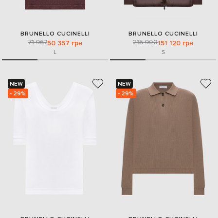
BRUNELLO CUCINELLI
BRUNELLO CUCINELLI
71 967
215 900
50 357 грн
151 120 грн
L
S
NEW
NEW
- 29%
- 29%