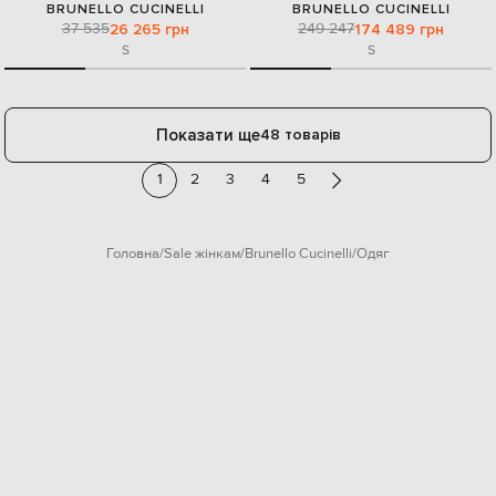
BRUNELLO CUCINELLI
BRUNELLO CUCINELLI
37 535
249 247
26 265 грн
174 489 грн
S
S
Показати ще
48 товарів
1
2
3
4
5
Головна
Sale жінкам
Brunello Cucinelli
Одяг