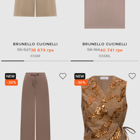
BRUNELLO CUCINELLI
BRUNELLO CUCINELLI
55 527
58 164
38 879 грн
40 741 грн
XS
S
M
XS
S
M
L
NEW
NEW
- 30%
- 30%