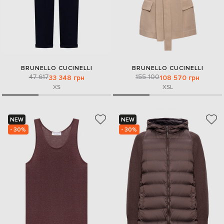
BRUNELLO CUCINELLI
BRUNELLO CUCINELLI
47 617
155 100
33 348 грн
108 570 грн
XS
XS
L
NEW
NEW
- 30%
- 30%