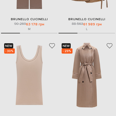
BRUNELLO CUCINELLI
BRUNELLO CUCINELLI
90 269
88 563
63 178 грн
61 989 грн
M
L
NEW
NEW
- 30%
- 29%