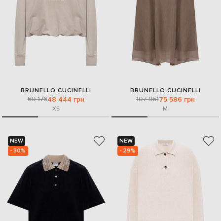
BRUNELLO CUCINELLI
BRUNELLO CUCINELLI
69 176
107 951
48 444 грн
75 586 грн
XS
M
NEW
NEW
- 30%
- 29%