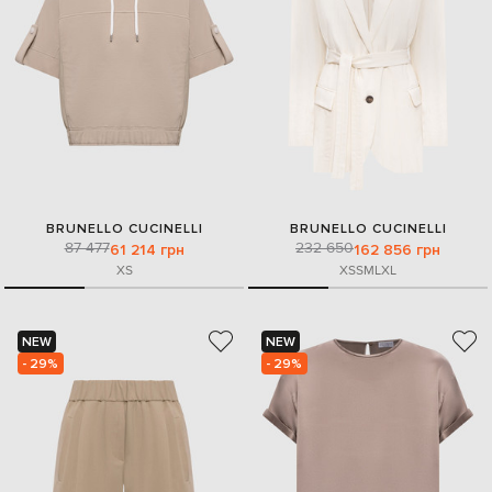
BRUNELLO CUCINELLI
BRUNELLO CUCINELLI
87 477
232 650
61 214 грн
162 856 грн
XS
XS
S
M
L
XL
NEW
NEW
- 29%
- 29%