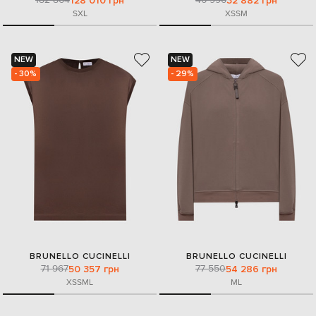
128 010 грн
32 882 грн
S
XL
XS
S
M
NEW
NEW
- 30%
- 29%
BRUNELLO CUCINELLI
BRUNELLO CUCINELLI
71 967
77 550
50 357 грн
54 286 грн
XS
S
M
L
M
L