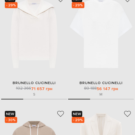
- 29%
- 29%
BRUNELLO CUCINELLI
BRUNELLO CUCINELLI
102 366
80 188
71 657 грн
56 147 грн
S
M
NEW
NEW
- 30%
- 29%