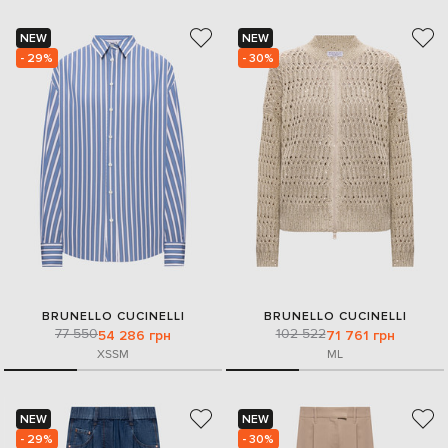
NEW
NEW
- 29%
- 30%
BRUNELLO CUCINELLI
BRUNELLO CUCINELLI
77 550
102 522
54 286 грн
71 761 грн
XS
S
M
M
L
NEW
NEW
- 29%
- 30%