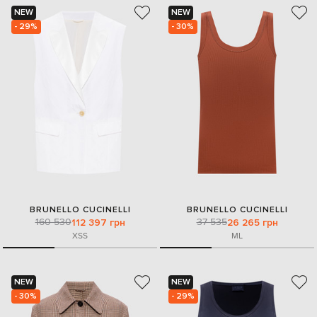
NEW
NEW
- 29%
- 30%
BRUNELLO CUCINELLI
BRUNELLO CUCINELLI
160 530
37 535
112 397 грн
26 265 грн
XS
S
M
L
NEW
NEW
- 30%
- 29%