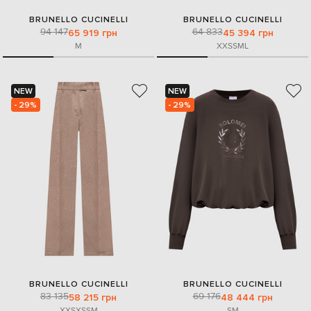
BRUNELLO CUCINELLI
BRUNELLO CUCINELLI
94 147
64 833
65 919 грн
45 394 грн
M
XXS
S
M
L
NEW
NEW
- 29%
- 29%
BRUNELLO CUCINELLI
BRUNELLO CUCINELLI
83 135
69 176
58 215 грн
48 444 грн
XXS
XS
S
M
S
M