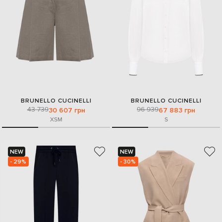
BRUNELLO CUCINELLI
BRUNELLO CUCINELLI
43 739
96 939
30 607 грн
67 883 грн
XS
M
S
NEW
NEW
- 29%
- 30%