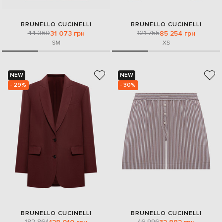
BRUNELLO CUCINELLI
BRUNELLO CUCINELLI
44 360
121 755
31 073 грн
85 254 грн
S
M
XS
NEW
NEW
- 29%
- 30%
BRUNELLO CUCINELLI
BRUNELLO CUCINELLI
182 864
46 996