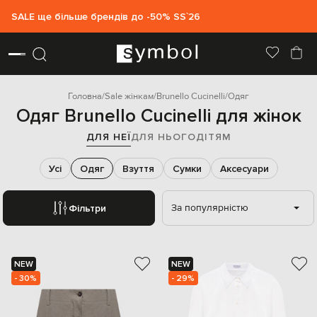
SALE ще більше брендів до -50% SS`26
Головна
Sale жінкам
Brunello Cucinelli
Одяг
Одяг Brunello Cucinelli для жінок
ДЛЯ НЕЇ
ДЛЯ НЬОГО
ДІТЯМ
Усі
Одяг
Взуття
Сумки
Аксесуари
За популярністю
Фільтри
NEW
NEW
- 30%
- 29%