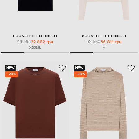
BRUNELLO CUCINELLI
BRUNELLO CUCINELLI
46 996
52 580
32 882 грн
36 811 грн
XS
S
M
L
M
NEW
NEW
- 29%
- 29%