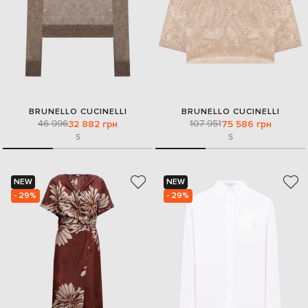
BRUNELLO CUCINELLI
BRUNELLO CUCINELLI
46 996
107 951
32 882 грн
75 586 грн
S
S
NEW
NEW
- 29%
- 29%