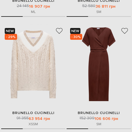
BRUNELLO CUCINELLI
BRUNELLO CUCINELLI
24 145
52 580
16 907 грн
36 811 грн
M
L
S
M
NEW
NEW
- 29%
- 30%
BRUNELLO CUCINELLI
BRUNELLO CUCINELLI
91 355
152 309
63 954 грн
106 606 грн
XS
S
M
S
M