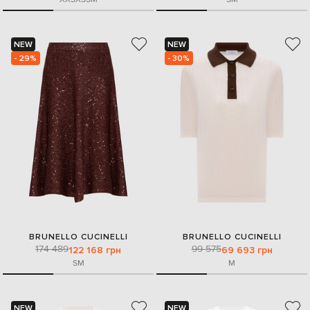
NEW
NEW
- 29%
- 30%
BRUNELLO CUCINELLI
BRUNELLO CUCINELLI
174 489
99 575
122 168 грн
69 693 грн
S
M
M
NEW
NEW