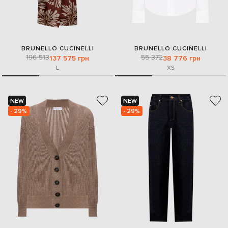
BRUNELLO CUCINELLI
BRUNELLO CUCINELLI
196 513
55 372
137 575 грн
38 776 грн
L
XS
NEW
NEW
- 29%
- 29%