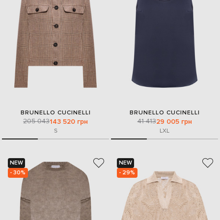
BRUNELLO CUCINELLI
BRUNELLO CUCINELLI
205 043
41 413
143 520 грн
29 005 грн
S
L
XL
NEW
NEW
- 30%
- 29%