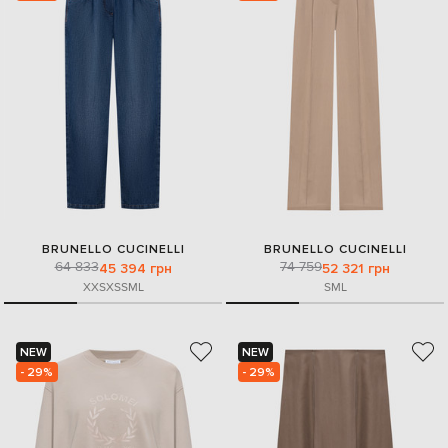
BRUNELLO CUCINELLI
BRUNELLO CUCINELLI
64 833
74 759
45 394 грн
52 321 грн
XXS
XS
S
M
L
S
M
L
NEW
NEW
- 29%
- 29%