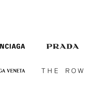
Italy
€
EUR
Latvia
€
EUR
Lithuania
€
EUR
Luxembourg
€
EUR
Netherlands
€
PLN
Poland
zł
EUR
Portugal
€
EUR
Romania
€