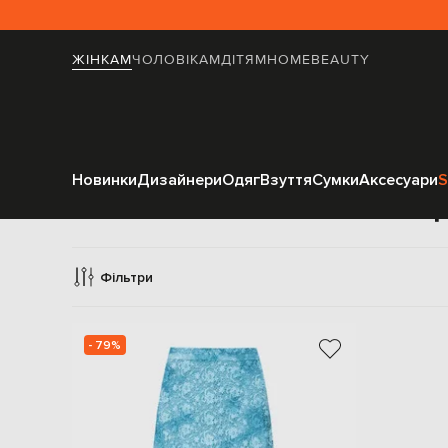
ЖІНКАМ
ЧОЛОВІКАМ
ДІТЯМ
HOME
BEAUTY
Новинки
Дизайнери
Одяг
Взуття
Сумки
Аксесуари
S
Од
Фільтри
- 79%