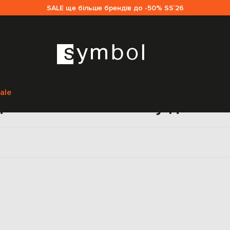
SALE ще більше брендів до -50% SS`26
Головна
Sale жінкам
Love Shack Fancy
Одяг
ale
яг Love Shack Fancy для жі