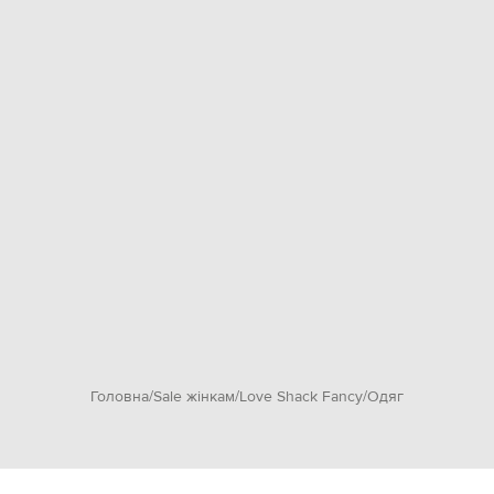
Головна
Sale жінкам
Love Shack Fancy
Одяг