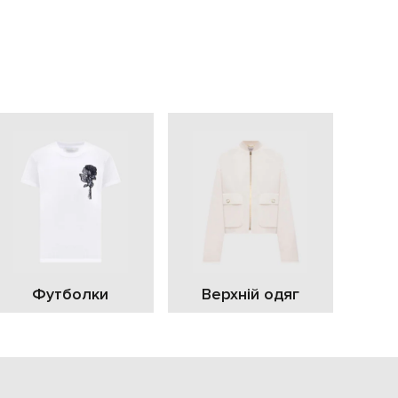
EUR
Slovakia
€
EUR
Slovenia
€
EUR
Spain
€
EUR
Sweden
€
UAH
Ukraine
₴
EUR
Other
Футболки
Верхній одяг
€