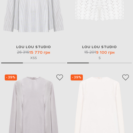
LOU LOU STUDIO
LOU LOU STUDIO
26 316
15 201
15 770 грн
9 100 грн
XS
S
S
- 39%
- 39%