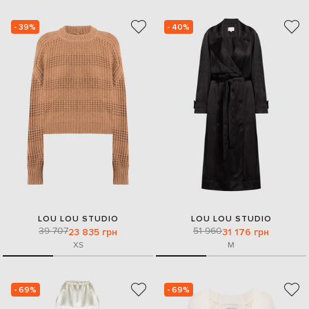
- 39%
- 40%
LOU LOU STUDIO
LOU LOU STUDIO
39 707
51 960
23 835 грн
31 176 грн
XS
M
- 69%
- 69%