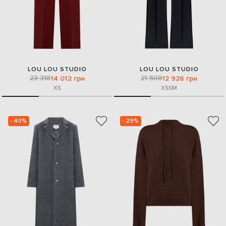
LOU LOU STUDIO
LOU LOU STUDIO
23 318
21 508
14 012 грн
12 926 грн
XS
XS
S
M
- 40%
- 29%