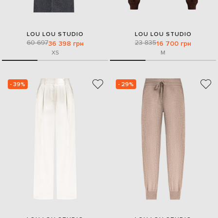
LOU LOU STUDIO
LOU LOU STUDIO
60 697
23 835
36 398 грн
16 700 грн
XS
M
- 39%
- 29%