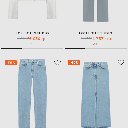
LOU LOU STUDIO
LOU LOU STUDIO
20 164
15 873
6 050 грн
4 757 грн
S
M
XL
- 69%
- 69%