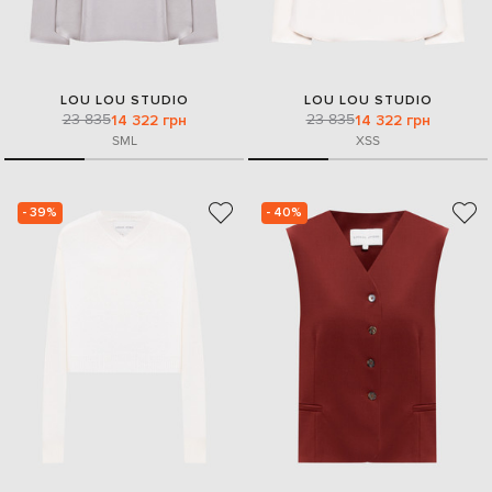
LOU LOU STUDIO
LOU LOU STUDIO
23 835
23 835
14 322 грн
14 322 грн
S
M
L
XS
S
- 39%
- 40%