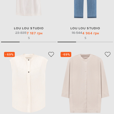
LOU LOU STUDIO
LOU LOU STUDIO
23 835
16 544
7 187 грн
4 964 грн
S
S
- 69%
- 69%