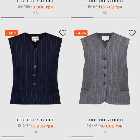
LOU LOU STUDIO
LOU LOU STUDIO
23 163
19 544
13 908 грн
13 702 грн
XS
XS
- 40%
- 40%
LOU LOU STUDIO
LOU LOU STUDIO
18 044
18 044
10 806 грн
10 806 грн
M
S