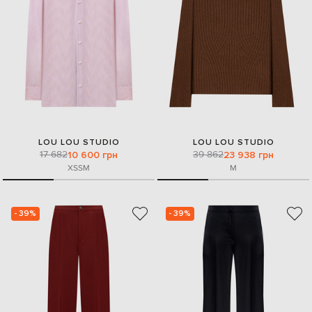
LOU LOU STUDIO
LOU LOU STUDIO
17 682
39 862
10 600 грн
23 938 грн
XS
S
M
M
- 39%
- 39%