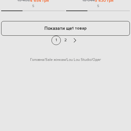
15 408
18 044
4 654 грн
5 430 грн
S
S
Показати ще
1 товар
1
2
Головна
Sale жінкам
Lou Lou Studio
Одяг