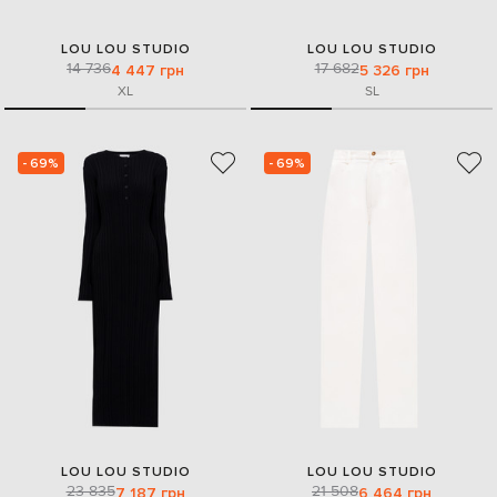
LOU LOU STUDIO
LOU LOU STUDIO
14 736
17 682
4 447 грн
5 326 грн
XL
S
L
- 69%
- 69%
LOU LOU STUDIO
LOU LOU STUDIO
23 835
21 508
7 187 грн
6 464 грн