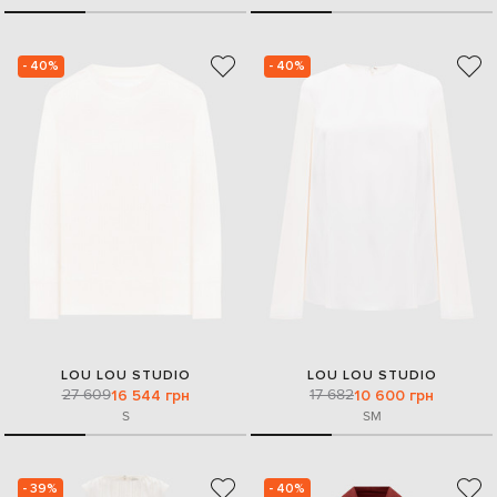
- 40%
- 40%
LOU LOU STUDIO
LOU LOU STUDIO
27 609
17 682
16 544 грн
10 600 грн
S
S
M
- 39%
- 40%