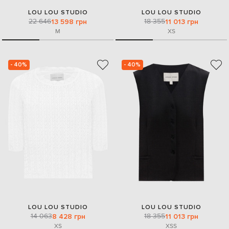
LOU LOU STUDIO
LOU LOU STUDIO
22 646
18 355
13 598 грн
11 013 грн
M
XS
- 40%
- 40%
LOU LOU STUDIO
LOU LOU STUDIO
14 063
18 355
8 428 грн
11 013 грн
XS
XS
S