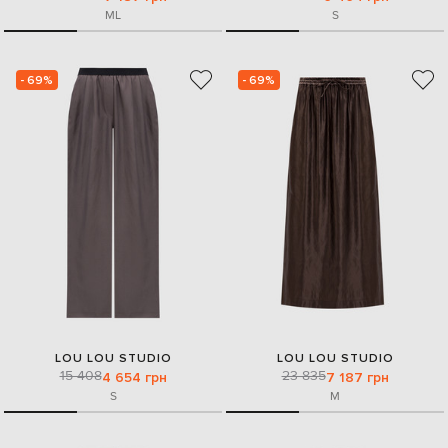
M
L
S
- 69%
- 69%
LOU LOU STUDIO
LOU LOU STUDIO
15 408
23 835
4 654 грн
7 187 грн
S
M