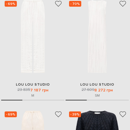
- 69%
- 70%
LOU LOU STUDIO
LOU LOU STUDIO
23 835
27 609
7 187 грн
8 272 грн
M
S
M
- 69%
- 39%