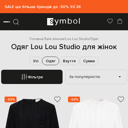
SALE ще більше брендів до -50% SS`26
Головна
Sale жінкам
Lou Lou Studio
Одяг
Одяг Lou Lou Studio для жінок
Усі
Одяг
Взуття
Сумки
За популярністю
Фільтри
- 69%
- 69%