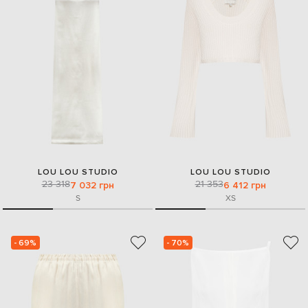
LOU LOU STUDIO
LOU LOU STUDIO
23 318
21 353
7 032 грн
6 412 грн
S
XS
- 69%
- 70%