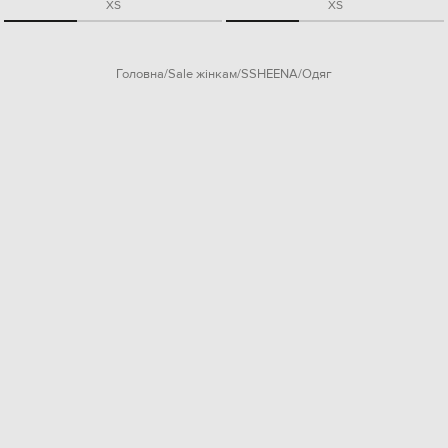
XS
XS
Головна
Sale жінкам
SSHEENA
Одяг