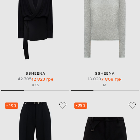
SSHEENA
SSHEENA
42 705
13 029
12 823 грн
7 808 грн
XXS
M
- 40%
- 39%