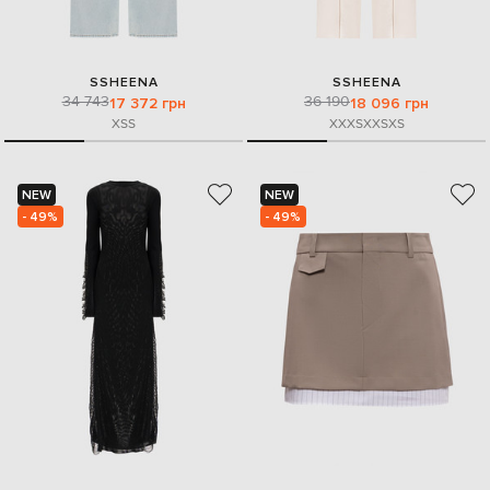
SSHEENA
SSHEENA
34 743
36 190
17 372 грн
18 096 грн
XS
S
XXXS
XXS
XS
NEW
NEW
- 49%
- 49%