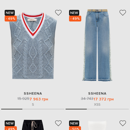
NEW
NEW
- 49%
- 49%
SSHEENA
SSHEENA
15 925
34 743
7 963 грн
17 372 грн
S
XS
S
NEW
NEW
- 49%
- 50%