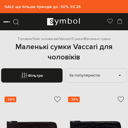
SALE ще більше брендів до -50% SS`26
Головна
Sale чоловікам
Vaccari
Сумки
Маленькі сумки
Маленькі сумки Vaccari для
чоловіків
За популярністю
Фільтри
- 39%
- 39%