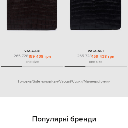
VACCARI
VACCARI
265 728
265 728
159 438 грн
159 438 грн
one size
one size
Головна
Sale чоловікам
Vaccari
Сумки
Маленькі сумки
Популярні бренди