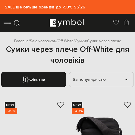
SALE ще більше брендів до -50% SS`26
Головна
Sale чоловікам
Off-White
Сумки
Сумки через плече
Сумки через плече Off-White для
чоловіків
За популярністю
Фільтри
NEW
NEW
- 39%
- 40%