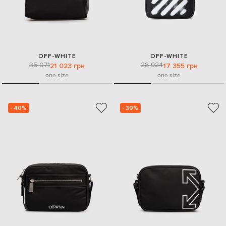
OFF-WHITE
OFF-WHITE
35 071
28 924
21 023 грн
17 355 грн
one size
one size
- 40%
- 39%