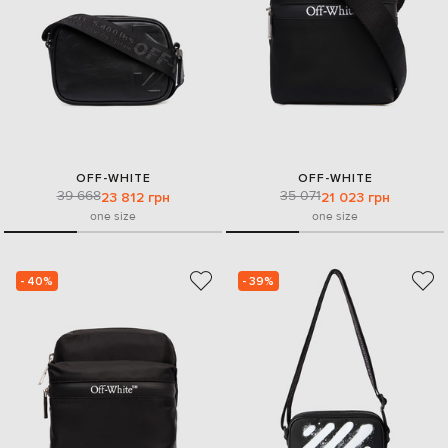
OFF-WHITE
OFF-WHITE
39 668
35 071
23 812 грн
21 023 грн
one size
one size
- 40%
- 39%