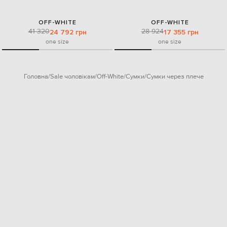
OFF-WHITE
OFF-WHITE
41 320
28 924
24 792 грн
17 355 грн
one size
one size
Головна
Sale чоловікам
Off-White
Сумки
Сумки через плече