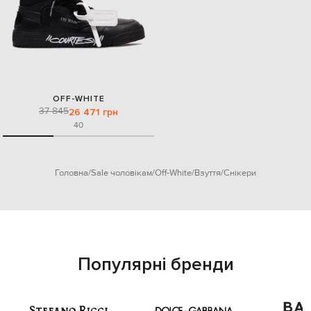
OFF-WHITE
37 845
26 471 грн
40
Головна
Sale чоловікам
Off-White
Взуття
Снікери
Популярні бренди