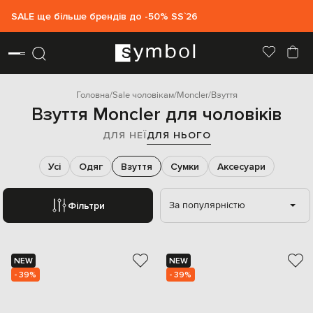
SALE ще більше брендів до -50% SS`26
Головна
Sale чоловікам
Moncler
Взуття
Взуття Moncler для чоловіків
ДЛЯ НЕЇ
ДЛЯ НЬОГО
Усі
Одяг
Взуття
Сумки
Аксесуари
За популярністю
Фільтри
NEW
NEW
- 39%
- 39%