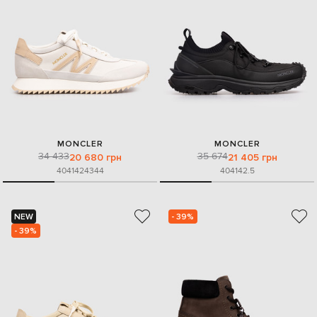
MONCLER
MONCLER
34 433
35 674
20 680 грн
21 405 грн
40
41
42
43
44
40
41
42.5
NEW
- 39%
- 39%