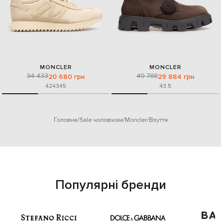
MONCLER
MONCLER
34 433
49 788
20 680 грн
29 884 грн
42
43
45
43.5
Головна
Sale чоловікам
Moncler
Взуття
Популярні бренди