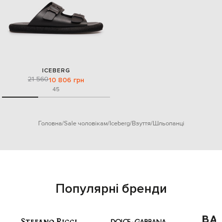
ICEBERG
21 560
10 806 грн
45
Головна
Sale чоловікам
Iceberg
Взуття
Шльопанці
Популярні бренди