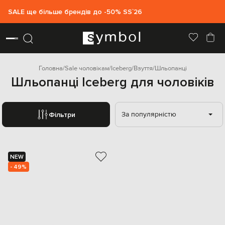
SALE ще більше брендів до -50% SS`26
Головна
Sale чоловікам
Iceberg
Взуття
Шльопанці
Шльопанці Iceberg для чоловіків
За популярністю
Фільтри
NEW
- 49%